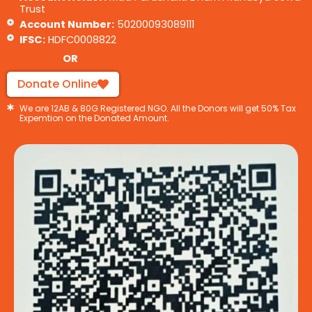
Trust
Account Number:
50200093089111
IFSC:
HDFC0008822
OR
Donate Online
We are 12AB & 80G Registered NGO. All the Donors will get 50% Tax
Expemtion on the Donated Amount.