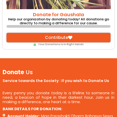
Donate for Gaushala
Help our organization by donating today! All donations go
directly to making a difference for our cause.
Contribute
Your Donations is in Right Hands
Donate
Us
Service towards the Society : If you wish to Donate Us
Every penny you donate today is a lifeline to someone in
need, a beacon of hope in their darkest hour. Join us in
making a difference, one heart at a time.
BANK DETAILS FOR DONATION:
Account Holder:
Maa Parashakti Dharm Rahasya Sewa