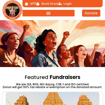
Skip
खरीदे
Book Store
Login
to
Donate
content
Mahila Empowerment
Empower Women, Empower the World
Featured
Fundraisers
We are 12A, 80G, Niti Aayog, CSR-1 and ISO certified.
Donor will get 50% tax rebate or exemption on the donated amount.