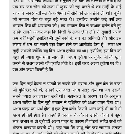
दिया था। पौराणिक कथाओं के अनुसार इस बात का उल्लेख मिलता है कि
एक बार जब सोने की लंका में कुबेर जी रहा करते थे तब उन्हीं के भाई
रावण ने जबरदस्ती बल के अभिमान में सोने की लंका छीन ली थी। कुबेर
जी भगवान शिव के बहुत बड़े भक्त थे। इसलिए उन्होंने कई वर्षों तक
भगवान शिव की आराधना की। तब भगवान शिव ने साक्षात दर्शन देते हुए
उनके सामने आकर कहा कि किसी के लंका छीन लेने से तुम्हारी संपत्ति
कम नहीं पड़ेगी इसलिए मैं! तुम्हें स्वर्ग के धन का अधिपति होने और इस
संसार में धन का सबसे बड़ा देवता होने का आशीर्वाद देता हूं। सारा धन
तुम्ही संभालो क्योंकि यह दिन अक्षय तृतीया का था। इसीलिए इस दिन को
बहुत ही ज्यादा शुभ माना जाता है। अक्षय तृतीया पर कुबेर जी की पूजा
करने से अक्षय लक्ष्मी की प्राप्ति होती है। इसी तरह अक्षय तृतीया पर ही।
एक और कथा मिलती है कि
उस दिन सूर्य देवता ने पांडवों के सबसे बड़े भ्राता और कुरु वंश के राजा
जो युधिष्ठिर बने थे, उनको उस वक्त अक्षय पात्र दिया था जब उसकी
सबसे ज्यादा आवश्यकता उन्हें थी। महाभारत के अरण्य पर्व के अनुसार
अक्षय तृतीया के दिन सूर्य भगवान ने युधिष्ठिर को अक्षय पात्र दिया था।
अक्षय पात्र का अर्थ होता है एक ऐसा बर्तन जिसमें अन्न कोई भी कभी भी
खत्म ही नहीं होता है। कहते हैं वनवास के दौरान उनके जीवन में बहुत
सारे अभाव थे तो द्रोपदी अक्षय पात्र के कारण ही पांडवों सहित सभी को
भोजन करवाया करती थी। यहां तक कि साधु संत जब समागम उनका
होता था तब भी सभी लोगों को भोजन कराने की जिम्मेदारी। कुंती सहित