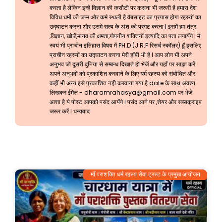
करता है लेकिन इन्हें विज्ञान की कसौटी पर कसना भी जरूरी है हमारा देश
विविध धर्मो की जन्म और कर्म स्थली है वैबसाइट का प्रयास होगा रहस्यों का
उद्घाटन करना और उसमे सत्य के अंश को प्रगट करना l इसमें हम तंत्र
,विज्ञान, खोजें,मानव की क्षमता,गोपनीय शक्तियों इत्यादि का पता लगायेंगे l मै
स्वयं भी प्राचीन इतिहास विषय में PH.D (J.R.F रिसर्च स्कॉलर) हूँ इसलिए
प्राचीन रहस्यों का उद्घाटन करना मेरी हॉबी भी है l आप लोग भी अपने
अनुभव जो दूसरी दुनिया से सम्बन्ध दिखाते हो भेजें और यहाँ पर साझा करें
अपने अनुभवों को प्रकाशित करवाने के लिए धर्म रहस्य को संबोधित और
कहीं भी अन्य इसे प्रकाशित नही करवाया गया है date के साथ अवश्य
लिखकर ईमेल -
dharamrahasya@gmail.com
पर भेजे
आशा है ये पोस्ट आपको पसंद आयेंगे l पसंद आने पर ,शेयर और सब्सक्राइब
जरूर करें l धन्यवाद
माँ पराशक्ति धर्म रहस्य सेवा ट्रस्ट के प्रमुख आयोजन