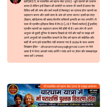
MPDRST( मां पराशक्ति धर्म रहस्य सेवा ट्रस्ट) -छुपे रहस्यों को उजागर
करता है लेकिन इन्हें विज्ञान की कसौटी पर कसना भी जरूरी है हमारा देश
विविध धर्मो की जन्म और कर्म स्थली है वैबसाइट का प्रयास होगा रहस्यों का
उद्घाटन करना और उसमे सत्य के अंश को प्रगट करना l इसमें हम तंत्र
,विज्ञान, खोजें,मानव की क्षमता,गोपनीय शक्तियों इत्यादि का पता लगायेंगे l मै
स्वयं भी प्राचीन इतिहास विषय में PH.D (J.R.F रिसर्च स्कॉलर) हूँ इसलिए
प्राचीन रहस्यों का उद्घाटन करना मेरी हॉबी भी है l आप लोग भी अपने
अनुभव जो दूसरी दुनिया से सम्बन्ध दिखाते हो भेजें और यहाँ पर साझा करें
अपने अनुभवों को प्रकाशित करवाने के लिए धर्म रहस्य को संबोधित और
कहीं भी अन्य इसे प्रकाशित नही करवाया गया है date के साथ अवश्य
लिखकर ईमेल -
dharamrahasya@gmail.com
पर भेजे
आशा है ये पोस्ट आपको पसंद आयेंगे l पसंद आने पर ,शेयर और सब्सक्राइब
जरूर करें l धन्यवाद
माँ पराशक्ति धर्म रहस्य सेवा ट्रस्ट के प्रमुख आयोजन