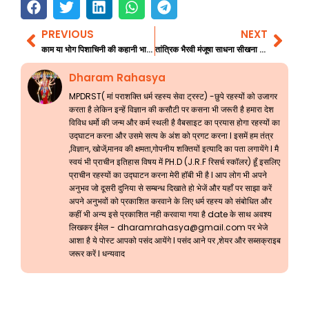
PREVIOUS
NEXT
Prev
Nex
काम या भोग पिशाचिनी की कहानी भाग 4
तांत्रिक भैरवी मंजूषा साधना सीखना भाग 3
Dharam Rahasya
MPDRST( मां पराशक्ति धर्म रहस्य सेवा ट्रस्ट) -छुपे रहस्यों को उजागर
करता है लेकिन इन्हें विज्ञान की कसौटी पर कसना भी जरूरी है हमारा देश
विविध धर्मो की जन्म और कर्म स्थली है वैबसाइट का प्रयास होगा रहस्यों का
उद्घाटन करना और उसमे सत्य के अंश को प्रगट करना l इसमें हम तंत्र
,विज्ञान, खोजें,मानव की क्षमता,गोपनीय शक्तियों इत्यादि का पता लगायेंगे l मै
स्वयं भी प्राचीन इतिहास विषय में PH.D (J.R.F रिसर्च स्कॉलर) हूँ इसलिए
प्राचीन रहस्यों का उद्घाटन करना मेरी हॉबी भी है l आप लोग भी अपने
अनुभव जो दूसरी दुनिया से सम्बन्ध दिखाते हो भेजें और यहाँ पर साझा करें
अपने अनुभवों को प्रकाशित करवाने के लिए धर्म रहस्य को संबोधित और
कहीं भी अन्य इसे प्रकाशित नही करवाया गया है date के साथ अवश्य
लिखकर ईमेल -
dharamrahasya@gmail.com
पर भेजे
आशा है ये पोस्ट आपको पसंद आयेंगे l पसंद आने पर ,शेयर और सब्सक्राइब
जरूर करें l धन्यवाद