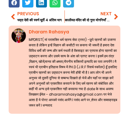
PREVIOUS
NEXT
Prev
Nex
भद्रा देवी की स्वर्ण मूर्ती 4 अंतिम भाग
कालीमठ मंदिर की दो गुप्त योगनियाँ 4 अंतिम भाग
Dharam Rahasya
MPDRST( मां पराशक्ति धर्म रहस्य सेवा ट्रस्ट) -छुपे रहस्यों को उजागर
करता है लेकिन इन्हें विज्ञान की कसौटी पर कसना भी जरूरी है हमारा देश
विविध धर्मो की जन्म और कर्म स्थली है वैबसाइट का प्रयास होगा रहस्यों का
उद्घाटन करना और उसमे सत्य के अंश को प्रगट करना l इसमें हम तंत्र
,विज्ञान, खोजें,मानव की क्षमता,गोपनीय शक्तियों इत्यादि का पता लगायेंगे l मै
स्वयं भी प्राचीन इतिहास विषय में PH.D (J.R.F रिसर्च स्कॉलर) हूँ इसलिए
प्राचीन रहस्यों का उद्घाटन करना मेरी हॉबी भी है l आप लोग भी अपने
अनुभव जो दूसरी दुनिया से सम्बन्ध दिखाते हो भेजें और यहाँ पर साझा करें
अपने अनुभवों को प्रकाशित करवाने के लिए धर्म रहस्य को संबोधित और
कहीं भी अन्य इसे प्रकाशित नही करवाया गया है date के साथ अवश्य
लिखकर ईमेल -
dharamrahasya@gmail.com
पर भेजे
आशा है ये पोस्ट आपको पसंद आयेंगे l पसंद आने पर ,शेयर और सब्सक्राइब
जरूर करें l धन्यवाद