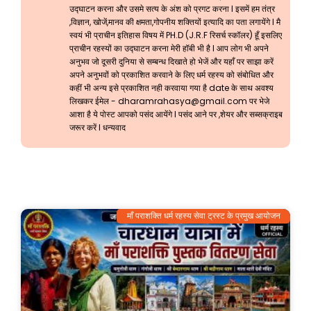
उद्घाटन करना और उसमे सत्य के अंश को प्रगट करना l इसमें हम तंत्र
,विज्ञान, खोजें,मानव की क्षमता,गोपनीय शक्तियों इत्यादि का पता लगायेंगे l मै
स्वयं भी प्राचीन इतिहास विषय में PH.D (J.R.F रिसर्च स्कॉलर) हूँ इसलिए
प्राचीन रहस्यों का उद्घाटन करना मेरी हॉबी भी है l आप लोग भी अपने
अनुभव जो दूसरी दुनिया से सम्बन्ध दिखाते हो भेजें और यहाँ पर साझा करें
अपने अनुभवों को प्रकाशित करवाने के लिए धर्म रहस्य को संबोधित और
कहीं भी अन्य इसे प्रकाशित नही करवाया गया है date के साथ अवश्य
लिखकर ईमेल -
dharamrahasya@gmail.com
पर भेजे
आशा है ये पोस्ट आपको पसंद आयेंगे l पसंद आने पर ,शेयर और सब्सक्राइब
जरूर करें l धन्यवाद
माँ पराशक्ति धर्म रहस्य सेवा ट्रस्ट के प्रमुख आयोजन