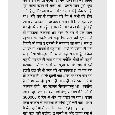
उसने उनका पूरा प्रभाव ही चूस लिया हो। मेरे सामने
पूरा खाना खत्म हो चुका था। उसने कहा मुझे भूख
लगी है तू और खाना ला। मेरे सामने कोई विकल्प नहीं
था। मैंने उस से प्रार्थना की कि मैं अभी तेरे लिए
खाना ले आऊंगा। वह कहने लगा। मैं सिर्फ इस रात
भर ही तेरे साथ रहूंगा। मेरा पेट भर दे तो मैंने तुरंत ही
दो गड्डियाँ निकाली और पास के घर में एक जान
पहचान के लड़के को कहा कि फल की दुकान से
जितने भी फल तू ट्राली में लादकर ला सके। सब ले
आ वह भी आश्चर्य में पड़ गया। उसे तो यकीन ही नहीं
था। ऐसा भी कुछ मैं उससे कह सकता हूं, लेकिन
गड्डी पकड़ाते ही शांत हो गया, क्योंकि नोटों की गड्डी
देखकर उसे समझ में आ चुका था कि सच में इसे
इतनी रात को भी फलों की आवश्यकता है, वह यह बात
तो जानता ही था कि इतनी रात अगर यह फल मांग रहा
है तो अवश्य ही इसे कहीं ना कहीं तांत्रिक कार्य में
जरूरत होगी। वह लड़का विश्वासपात्र था। इसलिए
ज्यादा कुछ उसने सवाल नहीं किए, लगभग मैंने उसे दो
₹300000 दे दिए थे और वह दौड़ते हुए गया। उसने
किस प्रकार से व्यवस्था की होगी, मुझे नहीं पता। इधर
मै डेढ़ फुटिया से बातचीत करता रहा। वह कहने लगा
मुझे भूख नहीं बर्दाश्त, तू जल्दी से और खाना मंगा मैं