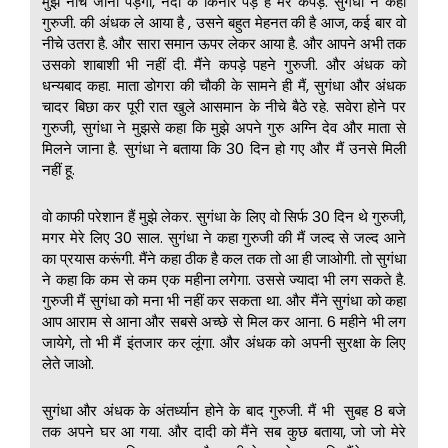
मुझे नीचे जाना पड़ेगा, नदी के किनारे पड़े है मेरे कपड़े. सुगंधा ने कहा
गुरुजी. की अंधक ले आया है , उसने बहुत मेहनत की है आज, कई बार वो
नीचे उतरा है. और सारा समान ऊपर लेकर आया है. और आपने अभी तक
उसको शाबाशी भी नहीं दी. मैंने कपड़े पहने गुरुजी. और अंधक को
धन्यबाद कहा. माता डोगरा की चौकी के सामने ही मैं, सुगंधा और अंधक
चादर बिछा कर पूरी रात खुले आसमान के नीचे बैठे रहे. सवेरा होने पर
गुरुजी, सुगंधा ने मुझसे कहा कि मुझे अपने गुरु अग्नि देव और माता से
मिलने जाना है. सुगंधा ने बताया कि 30 दिन हो गए और मैं उनसे मिली
नहीं हू.
वो काफी परेशान हैं मुझे लेकर. सुगंधा के लिए वो सिर्फ 30 दिन थे गुरुजी,
मगर मेरे लिए 30 साल. सुगंधा ने कहा गुरुजी की मैं जल्द से जल्द आने
का प्रयास करूंगी. मैंने कहा ठीक है कल तक तो आ ही जाओगी. तो सुगंधा
ने कहा कि कम से कम एक महीना लगेगा. उससे ज्यादा भी लग सकते है.
गुरुजी मैं सुगंधा को मना भी नहीं कर सकता था. और मैंने सुगंधा को कहा
आप आराम से आना और सबसे अच्छे से मिल कर आना. 6 महीने भी लग
जायेगे, तो भी मैं इंतजार कर लूंगा. और अंधक को अपनी सुरक्षा के लिए
लेते जाओ.
सुगंधा और अंधक के अंतर्ध्यान होने के बाद गुरुजी. मैं भी सुबह 8 बजे
तक अपने घर आ गया. और दादी को मैंने सब कुछ बताया, जो जो मेरे