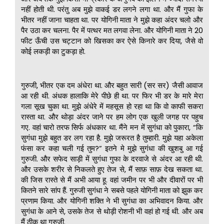
नहीं होती थी. परंतु अब मुझे वाकई डर लगने लगा था. और मैं गुफा के
भीतर नहीं जाना चाहता था. पर योगिनी माता ने मुझे कहा अंदर चलो और
पैर उठा कर चलना. पैर में पत्थर मत लगवा लेना. और योगिनी माता ने 20
फीट ऊँची उस चट्टान को खिसका कर ऐसे किनारे कर दिया, जैसे वो
कोई लकड़ी का टुकड़ा हो.
गुरुजी, भीतर एक दम अंधेरा था. और बहुत सारी (सर सर) जैसी आवाज
आ रही थी. अंधक हालाकि मेरे पीछे ही था. पर फिर भी डर के मारे मेरा
गला सूख चुका था. मुझे अंधेरे में महसूस हो रहा था कि वो काफी सकरा
रास्ता था. और थोड़ा अंदर जाने पर हम लोग एक खुली जगह पर पहुच
गए. वहां चारो तरफ सिर्फ अंधकार था. मैंने मन में सुगंधा को पुकारा, “कि
सुगंधा मुझे बहुत डर लग रहा है. मुझे जरूरत है तुम्हारी. मुझे यहा अकेला
फंसा कर कहा चली गई तुम?” इतने मे मुझे सुगंधा की खुशबु आ गई
गुरुजी. और सफेद साड़ी में सुगंधा गुफा के दरवाजे से अंदर आ रही थी.
और उसके शरीर से निकलते हुए तेज से, मैं साफ़ साफ़ देख सकता था.
की जिस रास्ते से मैं अभी आया हू. वहां जमीन पर भी और दीवारों पर भी
कितने सारे सांप हैं. गुरुजी सुगंधा ने सबसे पहले योगिनी माता को झुक कर
प्रणाम किया. और योगिनी शक्ति ने भी सुगंधा का अभिवादन किया. और
सुगंधा के आने से, उसके तेज से थोड़ी रोशनी भी वहां हो गई थी. और अब
मैं ठीक था गुरुजी.