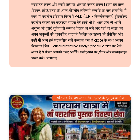
उद्घाटन करना और उसमे सत्य के अंश को प्रगट करना l इसमें हम तंत्र
,विज्ञान, खोजें,मानव की क्षमता,गोपनीय शक्तियों इत्यादि का पता लगायेंगे l मै
स्वयं भी प्राचीन इतिहास विषय में PH.D (J.R.F रिसर्च स्कॉलर) हूँ इसलिए
प्राचीन रहस्यों का उद्घाटन करना मेरी हॉबी भी है l आप लोग भी अपने
अनुभव जो दूसरी दुनिया से सम्बन्ध दिखाते हो भेजें और यहाँ पर साझा करें
अपने अनुभवों को प्रकाशित करवाने के लिए धर्म रहस्य को संबोधित और
कहीं भी अन्य इसे प्रकाशित नही करवाया गया है date के साथ अवश्य
लिखकर ईमेल -
dharamrahasya@gmail.com
पर भेजे
आशा है ये पोस्ट आपको पसंद आयेंगे l पसंद आने पर ,शेयर और सब्सक्राइब
जरूर करें l धन्यवाद
माँ पराशक्ति धर्म रहस्य सेवा ट्रस्ट के प्रमुख आयोजन