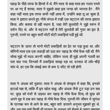
पहाड़ के पीछे तरफ के हिस्से में थे. मैंने माता से कहा माता हम गलत रास्ते
पर आ गए हैं शायद. माता ने मुझसे कहा इस जगह को जानता है? . मैंने
कहा नहीं माता इस तरफ कभी नहीं आया मैं, उन्होंने कहा तू आ चुका है.
माता ने इशारा करते हुए नीचे जंगल में रखी एक चट्टान की तरफ इशारा
किया. और बताया वो वही स्थान है, जहा तेरी कुलदेवी ने तुझे स्वप्न में
दर्शन दिए थे. और ये चट्टान नहीं है तेरी कुलदेवी की गुफा का द्वार है.
गुरुजी, रास्ते पर बहुत सारी मोटी मोटी लकड़ियां पडी हुई थी.
चट्टान के ऊपर तो मानो मोटी लकड़ियों का ढेर सा पड़ा हुआ था. और
योगिनी माता एक एक लकड़ी को उठा कर पहाड़ के नीचे फेंक रही थी. मैंने
सोचा मुझे भी मदद करनी चाहिए. लेकिन जल्द ही मुझे अपनी गलती का
पता चल गया. जिनको मैं लकड़ियां समझ रहा था. दरसल वो लंबे-चौड़े
सांप थे. हर एक कि लंबाई कम से कम 5 फीट तो रही होगी.
माता ने अंधक को पुकारा. माता ने अंधक से संस्कृत में कहा कि, इनको
हटाओ यहा से, ताकि मैं द्वार खोल सकू. और अंधक जैसे टूट पड़ा उन सब
पर. कुछ को पंजों से उछाल कर पहाड़ से नीचे फेंक दिया, तो कुछ को
अपने मुह मे दबा कर पहाड़ से नीचे फेंक दिया. गुरुजी मेरे जीवन मे सुगंधा
के प्रत्यक्ष रूप से आने के बाद, बहुत सारे डरावने अनुभव मुझको हुए थे.
और अब तक मुझे किसी भी प्रकार के अनुभव को झेलने मे ज्यादा समस्या