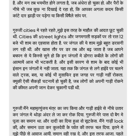
है. और मन तब भयभीत होने लगता है, जब अंधेरा हो चुका हो. और पैरों के
नीचे भी जब कुछ ना दिखाई दे रहा हो, कि आपका अगला कदम किसी
कांटे दार झाड़ी पर पड़ेगा या किसी विषैले सांप पर.
गुरुजी cities मे रहते रहते ,मुझे इस तरह के माहौल की आदत छूट चुकी
थी. Cities की street lights और जगमगाती सड़कों पर तो रात 12
बजे भी शाम का एहसास होता है. पर जंगल की ये शाम मुझे बहुत डरावनी
लग रही थी. और खास तौर पर डर तब और बढ़ जाता है जब आपने
बचपन से ये किस्से सुने हो कि इन जंगलों मे डोगरा कबीले के लोगों की
आत्मायें आज भी भटकती है. और इसी कारण से शाम के बाद कोई भी
इंसान इन जंगलों मे नही जाता. यहा तक कि जंगल से लगे हाईवे पर चलने
वाले ट्रक, बस, या कोई भी मुसाफिर इस जगह पर गाड़ी नहीं रोकता.
क्युकी ऐसी सैकड़ों घटनायें हो चुकी है, जब लोगों को अपनी गाड़ी रोकने
की कीमत अपनी जान देकर चुकानी पडी थी.
गुरुजी मैंने महामृत्युंजय मंत्र का जप किया और गाड़ी हाईवे से नीचे उतार
कर जंगल मे थोड़ा अंदर ले जा कर रोक दिया. गुरुजी मेरे पास दो बैग मे
पूजा का समान था. और दादी का दिया हुआ वो सूटकेस. मैंने गाड़ी lock
की, और समान उठा कर कुलदेवी के पर्वत की तरफ चल दिया. इतने मे
मुझे पीछे से आवाज आयी. समान वही रख दे. और इस तरफ आजा. पहले