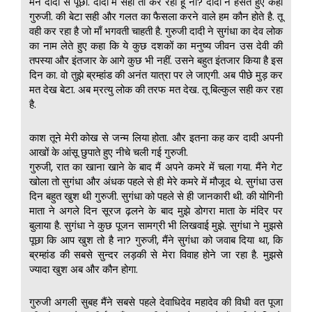
मैंने दादी से पूछा. दादी मैं सही तो कर रहा हू ना? दादी ने हंसते हुए कहा
गुरुजी. की बेटा सही और गलत का फैसला करने वाले हम कौन होते है. तू
वही कर रहा है जो माँ भगवती चाहती है. गुरुजी दादी ने सुगंधा का देव लोक
का नाम लेते हुए कहा कि ये कुछ दशकों का मनुष्य जीवन उस देवी की
तपस्या और इंतजार के आगे कुछ भी नहीं. उसने बहुत इंतजार किया है इस
दिन का. वो तुझे ब्रम्हांड की अनंत यात्रा पर ले जाएगी. अब पीछे मुड़ कर
मत देख बेटा. अब म्रत्यु लोक की तरफ मत देख. तू बिल्कुल सही कर रहा
है.
काश तूने मेरी कोख से जन्म लिया होता. और इतना कह कर दादी अपनी
आखों के आंसू छुपाते हुए नीचे चली गई गुरुजी.
गुरुजी, रात का खाना खाने के बाद मैं अपने कमरे में चला गया. मैंने गेट
खोला तो सुगंधा और अंधक पहले से ही मेरे कमरे में मौजूद थे. सुगंधा उस
दिन बहुत खुश थी गुरुजी. सुगंधा को पहले से ही जानकारी थी. की योगिनी
माता ने अगले दिन सूरज ढ़लने के बाद मुझे डोगरा माता के मंदिर पर
बुलाया है. सुगंधा ने कुछ पूजन सामग्री भी लिखवाई मुझे. सुगंधा ने मुझसे
पूछा कि आप खुश तो है ना? गुरुजी, मैंने सुगंधा को जवाब दिया था, कि
ब्रम्हांड की सबसे सुन्दर लड़की से मेरा विवाह होने जा रहा है. मुझसे
ज्यादा खुश अब और कौन होगा.
गुरुजी अगली सुबह मैंने सबसे पहले देवाधिदेव महादेव की विधी वत पूजा