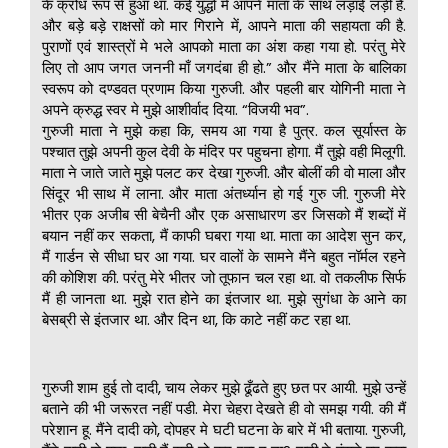
के क्रोध रूप से हुआ था. कई युद्धों मे आपने माता के साथ लड़ाई लड़ी है.
और बड़े बड़े राक्षसों को मार गिराने में, आपने माता की सहायता की है.
पुराणों एवं शास्त्रों मे भले आपको माता का अंश कहा गया हो. परंतु मेरे
लिए तो आप जगत जननी माँ जगदंबा ही हो.” और मैंने माता के बालिका
स्वरूप को दण्डवत प्रणाम किया गुरुजी. और पहली बार योगिनी माता ने
अपने क्रुद्ध स्वर मे मुझे आशीर्वाद दिया. “विजयी भव”.
गुरुजी माता ने मुझे कहा कि, समय आ गया है पुत्र. कल सूर्यास्त के
पश्चात तुझे अपनी कुल देवी के मंदिर पर पहुचना होगा. मैं तुझे वही मिलूगी.
माता ने जाते जाते मुझे पलट कर देखा गुरुजी. और बोलीं की वो माला और
सिंदूर भी साथ में लाना. और माता अंतर्ध्यान हो गई गुरु जी. गुरुजी मेरे
भीतर एक अजीब सी बेचैनी और एक असाधारण डर जिसको मैं शब्दों में
बयान नहीं कर सकता, मैं काफी घबरा गया था. माता का आदेश सुन कर,
मैं गार्डन से सीधा घर आ गया. घर वालों के सामने मैंने बहुत नॉर्मल रहने
की कोशिश की. परंतु मेरे भीतर जो तूफान चल रहा था. वो तकलीफ सिर्फ
मैं ही जानता था. मुझे रात होने का इंतजार था. मुझे सुगंधा के आने का
बेसब्री से इंतजार था. और दिन था, कि काटे नहीं कट रहा था.
गुरुजी शाम हुई तो दादी, चाय लेकर मुझे ढूँढते हुए छत पर आयी. मुझे उन्हें
बताने की भी जरूरत नहीं पडी. मेरा चेहरा देखते ही वो समझ गयी. की मैं
परेशान हू. मैंने दादी को, दोपहर मे घटी घटना के बारे में भी बताया. गुरुजी,