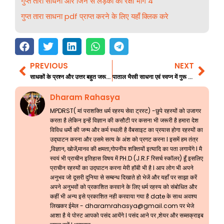
गुप्त तारा साधना और जिन से लड़की की रक्षा भाग 4
गुप्त तारा साधना pdf प्राप्त करने के लिए यहाँ क्लिक करे
PREVIOUS
NEXT
Prev
Nex
साधकों के प्रश्न और उत्तर बहुत जरूरी जानकारी 126
पाताल भैरवी साधना एवं स्वप्न में गुरू सहित रतिप्रिया यक्षणी और भैरवी का दिखना
Dharam Rahasya
MPDRST( मां पराशक्ति धर्म रहस्य सेवा ट्रस्ट) -छुपे रहस्यों को उजागर
करता है लेकिन इन्हें विज्ञान की कसौटी पर कसना भी जरूरी है हमारा देश
विविध धर्मो की जन्म और कर्म स्थली है वैबसाइट का प्रयास होगा रहस्यों का
उद्घाटन करना और उसमे सत्य के अंश को प्रगट करना l इसमें हम तंत्र
,विज्ञान, खोजें,मानव की क्षमता,गोपनीय शक्तियों इत्यादि का पता लगायेंगे l मै
स्वयं भी प्राचीन इतिहास विषय में PH.D (J.R.F रिसर्च स्कॉलर) हूँ इसलिए
प्राचीन रहस्यों का उद्घाटन करना मेरी हॉबी भी है l आप लोग भी अपने
अनुभव जो दूसरी दुनिया से सम्बन्ध दिखाते हो भेजें और यहाँ पर साझा करें
अपने अनुभवों को प्रकाशित करवाने के लिए धर्म रहस्य को संबोधित और
कहीं भी अन्य इसे प्रकाशित नही करवाया गया है date के साथ अवश्य
लिखकर ईमेल -
dharamrahasya@gmail.com
पर भेजे
आशा है ये पोस्ट आपको पसंद आयेंगे l पसंद आने पर ,शेयर और सब्सक्राइब