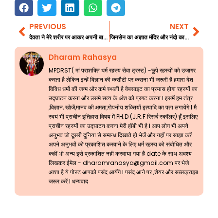
PREVIOUS
NEXT
Prev
Nex
देवता ने मेरे शरीर पर आकर अपनी बात कही एक सच्चा अनुभव
जिनसेन का अज्ञात मंदिर और नंदो का खजाना भाग 1
Dharam Rahasya
MPDRST( मां पराशक्ति धर्म रहस्य सेवा ट्रस्ट) -छुपे रहस्यों को उजागर
करता है लेकिन इन्हें विज्ञान की कसौटी पर कसना भी जरूरी है हमारा देश
विविध धर्मो की जन्म और कर्म स्थली है वैबसाइट का प्रयास होगा रहस्यों का
उद्घाटन करना और उसमे सत्य के अंश को प्रगट करना l इसमें हम तंत्र
,विज्ञान, खोजें,मानव की क्षमता,गोपनीय शक्तियों इत्यादि का पता लगायेंगे l मै
स्वयं भी प्राचीन इतिहास विषय में PH.D (J.R.F रिसर्च स्कॉलर) हूँ इसलिए
प्राचीन रहस्यों का उद्घाटन करना मेरी हॉबी भी है l आप लोग भी अपने
अनुभव जो दूसरी दुनिया से सम्बन्ध दिखाते हो भेजें और यहाँ पर साझा करें
अपने अनुभवों को प्रकाशित करवाने के लिए धर्म रहस्य को संबोधित और
कहीं भी अन्य इसे प्रकाशित नही करवाया गया है date के साथ अवश्य
लिखकर ईमेल -
dharamrahasya@gmail.com
पर भेजे
आशा है ये पोस्ट आपको पसंद आयेंगे l पसंद आने पर ,शेयर और सब्सक्राइब
जरूर करें l धन्यवाद