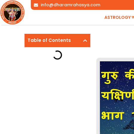
Skip
info@dharamrahasya.com
to
ASTROLOGY ज्योत
content
Table of Contents