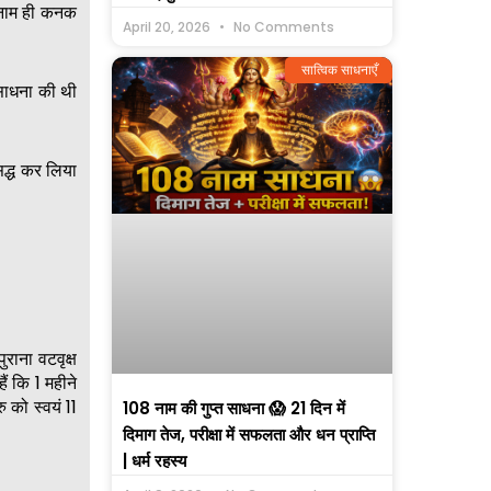
ा नाम ही कनक
April 20, 2026
No Comments
सात्विक साधनाएँ
ह साधना की थी
सिद्ध कर लिया
राना वटवृक्ष
ं कि 1 महीने
ु को स्वयं 11
108 नाम की गुप्त साधना 😱 21 दिन में
दिमाग तेज, परीक्षा में सफलता और धन प्राप्ति
| धर्म रहस्य