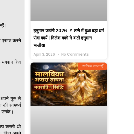
हें।
हनुमान जयंती 2026 🚩 ठाणे में हुआ बड़ा धर्म
सेवा कार्य | निलेश कागे ने बांटी हनुमान
 प्राप्त करने
चालीसा
April 3, 2026
No Comments
 वह भगवान शिव
सात्विक साधनाएँ
पने गुरु से
 की सामर्थ्य
फ! उनके।
ृत्य करती थी
। किंतु अपने