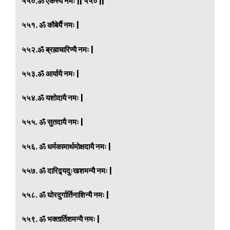
५५०.ॐ एकस्यै नमः || ५५० ||
५५१. ॐ कौबेर्यै नमः |
५५२.ॐ ब्रह्मचारिण्यै नमः |
५५३.ॐ आर्यायै नमः |
५५४.ॐ यशोदायै नमः |
५५५. ॐ सुतदायै नमः |
५५६. ॐ धर्मकामार्थमोक्षदायै नमः |
५५७. ॐ दारिद्र्यदुःखशमन्यै नमः |
५५८. ॐ घोरदुर्गार्तिनाशिन्यै नमः |
५५९. ॐ भक्तार्तिशमन्यै नमः |