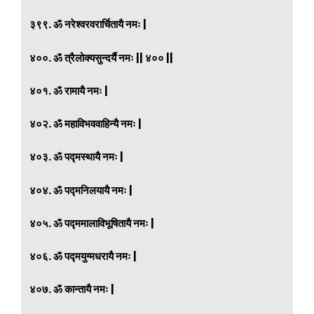
३९९. ॐ नरेश्वरवरार्चितायै नमः |
४००. ॐ त्रैलोक्यसुन्दर्यै नमः || ४०० ||
४०१. ॐ रामायै नमः |
४०२. ॐ महाविभववाहिन्यै नमः |
४०३. ॐ पद्मस्थायै नमः |
४०४. ॐ पद्मनिलयायै नमः |
४०५. ॐ पद्ममालाविभूषितायै नमः |
४०६. ॐ पद्मयुग्मधरायै नमः |
४०७. ॐ कान्तायै नमः |