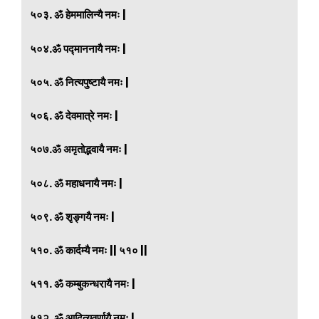
५०३. ॐ हेममालिन्यै नमः |
५०४.ॐ पद्माननायै नमः |
५०५. ॐ नित्यपुष्टायै नमः |
५०६. ॐ देवमात्रे नमः |
५०७.ॐ अमृतोद्भवायै नमः |
५०८. ॐ महाधनायै नमः |
५०९. ॐ शृङ्गयै नमः |
५१०. ॐ कार्दम्यै नमः || ५१० ||
५११. ॐ कम्बुकन्धरायै नमः |
५१२. ॐ आदित्यवर्णायै नमः |