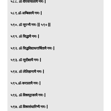
५८८. ॐ वीरवत्सलायै नमः |
५८९.ॐ अम्बिकायै नमः |
५९०. ॐ सुरभ्यै नमः || ५९० ||
५९१. ॐ सिद्धायै नमः |
५९२. ॐ सिद्धविद्याधरार्चितायै नमः |
५९३. ॐ सुदीक्षायै नमः |
५९४. ॐ लेलिहानायै नमः |
५९५.ॐ करालायै नमः |
५९६. ॐ विश्वपूरकायै नमः |
५९७. ॐ विश्वसंधारिण्यै नमः |