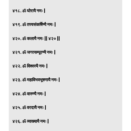
४१८. ॐ घोरायै नमः |
४१९. ॐ तत्त्वसंकर्षिण्यै नमः |
४२०. ॐ कलायै नमः || ४२० ||
४२१. ॐ जगत्सम्पूरण्यै नमः |
४२२. ॐ विश्वस्यै नमः |
४२३. ॐ महाविभवभूषणायै नमः |
४२४. ॐ वारुण्यै नमः |
४२५. ॐ वरदायै नमः |
४२६. ॐ व्याख्यायै नमः |