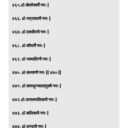
४६५.ॐ खेचरेश्वर्यै नमः |
४६६. ॐ भद्रकाल्यै नमः |
४६७. ॐ एकवीरायै नमः |
४६८. ॐ कौमार्यै नमः |
४६९. ॐ भवमालिन्यै नमः |
४७०. ॐ कल्याण्यै नमः || ४७० ||
४७१. ॐ कामधुग्ज्वालामुख्यै नमः |
४७२.ॐ उत्पलमालिकायै नमः |
४७३. ॐ बालिकायै नमः |
४७४. ॐ धनदायै नमः |