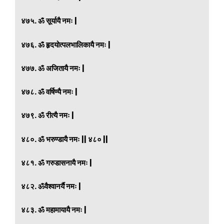
४७५. ॐ सूर्यायै नमः |
४७६. ॐ हृदयोत्पलभालिकायै नमः |
४७७. ॐ अजितायै नमः |
४७८. ॐ वर्षिण्यै नमः |
४७९. ॐ रीत्यै नमः |
४८०. ॐ भरुण्डायै नमः || ४८० ||
४८१. ॐ गरुडासनायै नमः |
४८२. ॐवैश्वानर्यै नमः |
४८३. ॐ महामायायै नमः |