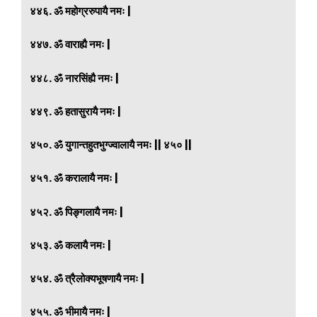
४४६. ॐ महोग्ररुपायै नमः |
४४७. ॐ वाराह्यै नमः |
४४८. ॐ नारसिंह्यै नमः |
४४९. ॐ हतासुरायै नमः |
४५०. ॐ युगान्तहुतभुग्ज्वालायै नमः || ४५० ||
४५१. ॐ करालायै नमः |
४५२. ॐ पिङ्गलायै नमः |
४५३. ॐ कलायै नमः |
४५४. ॐ त्रैलोक्यभूषणायै नमः |
४५५. ॐ भीमायै नमः |