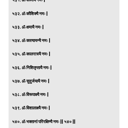
५३२. ॐ कौशिक्यै नमः |
५३३. ॐ क्षमायै नमः |
५३४. ॐ कात्यायन्यै नमः |
५३५. ॐ कालरात्र्यै नमः |
५३६. ॐ निशितृप्तायै नमः |
५३७. ॐ सुदुर्जयायै नमः |
५३८. ॐ विरूपाक्ष्यै नमः |
५३९. ॐ विशालाक्ष्यै नमः |
५४०. ॐ भक्तानां परिरक्षिण्यै नमः || ५४० ||