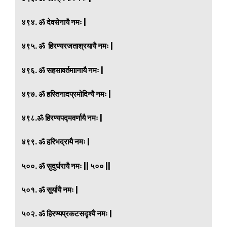
४९४. ॐ देवसेनायै नमः |
४९५. ॐ हिरण्यरजताश्रयायै नमः |
४९६. ॐ सहसावर्तमाानायै नमः |
४९७. ॐ हस्तिनादप्रमोदिन्यै नमः |
४९८.ॐ हिरण्यपद्मवर्णायै नमः |
४९९. ॐ हरिभद्रायै नमः |
५००. ॐ सुदुर्धरायै नमः || ५०० ||
५०१. ॐ सूर्यायै नमः |
५०२. ॐ हिरण्यप्रकटसदृश्यै नमः |