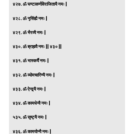
४२७. ॐ घण्टाकर्णविराजितायै नमः |
४२८. ॐ नृसिंह्यै नमः |
४२९. ॐ भैरव्यै नमः |
४३०. ॐ ब्राह्म्यै नमः || ४३० ||
४३१. ॐ भास्कर्यै नमः |
४३२. ॐ व्योमचारिण्यै नमः |
४३३. ॐ ऐन्द्र्यै नमः |
४३४. ॐ कामधेन्वै नमः |
५३५. ॐ सृष्ट्यै नमः |
४३६. ॐ कामयोन्यै नमः |