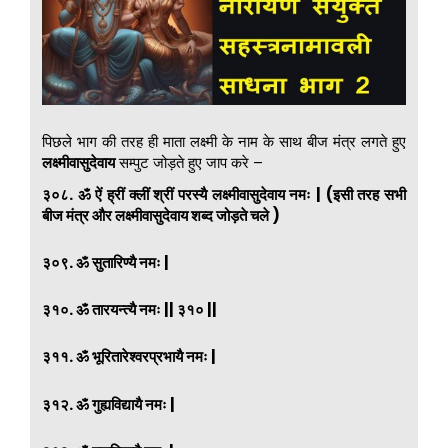
पिछले भाग की तरह ही माता लक्ष्मी के नाम के साथ बीज मंत्र लगते हुए
लक्ष्मीवासुदेवाय
सम्पुट जोड़ते हुए जाप करे –
३०८. ॐ ऐं ह्रीं क्लीं श्रीं परस्यै
लक्ष्मीवासुदेवाय
नमः | (इसी तरह सभी
बीज मंत्र और
लक्ष्मीवासुदेवाय शब्द जोड़ते चले )
३०९. ॐ सुतारिण्यै नमः |
३१०. ॐ तारयन्त्यै नमः || ३१० ||
३११. ॐ भूरितारेश्वरप्रभायै नमः |
३१२. ॐ गुह्यविद्यायै नमः |