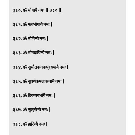
३८०. ॐ भोगायै नमः || ३८० ||
३८१. ॐ महाभोगायै नमः |
३८२. ॐ भोगिन्यै नमः |
३८३. ॐ भोगदायिन्यै नमः |
३८४. ॐ सुधौतकनकप्रख्यायै नमः |
३८५. ॐ सुवर्णकमलासनायै नमः |
३८६. ॐ हिरण्यगर्भायै नमः |
३८७. ॐ सुश्रोण्यै नमः |
३८८. ॐ हारिण्यै नमः |