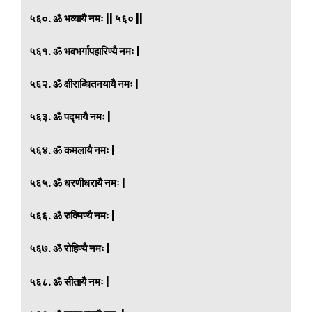
५६०. ॐ भव्यायै नमः || ५६० ||
५६१. ॐ भवभर्गापहारिण्यै नमः |
५६२. ॐ क्षीराब्धितनयायै नमः |
५६३. ॐ पद्मायै नमः |
५६४. ॐ कमलायै नमः |
५६५. ॐ धरणीधरायै नमः |
५६६. ॐ रुक्मिण्यै नमः |
५६७. ॐ रोहिण्यै नमः |
५६८. ॐ सीतायै नमः |