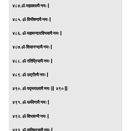
४८४.ॐ महाकाल्यै नमः |
४८५. ॐ विभीषणायै नमः |
४८६. ॐ महामन्दारविभवायै नमः |
४८७.ॐ शिवानन्दायै नमः |
४८८. ॐ रतिप्रियायै नमः |
४८९. ॐ उद्रीत्यै नमः |
४९०. ॐ पद्ममालायै नमः || ४९० ||
४९१. ॐ धर्मवेगायै नमः |
४९२. ॐ विभावन्यै नमः |
४९३. ॐ सत्क्रियायै नमः |