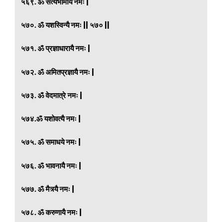
५६९. ॐ सत्यभामायै नमः |
५७०. ॐ यशस्विन्यै नमः || ५७० ||
५७१. ॐ प्रज्ञाधारायै नमः |
५७२. ॐ अमितप्रज्ञायै नमः |
५७३. ॐ वेदमात्रे नमः |
५७४.ॐ यशोवत्यै नमः |
५७५. ॐ समाधये नमः |
५७६. ॐ भावनायै नमः |
५७७. ॐ मैत्र्यै नमः |
५७८. ॐ करुणायै नमः |