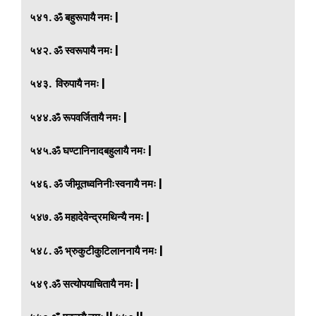
५४१. ॐ बहुरूपायै नमः |
५४२. ॐ स्वरूपायै नमः |
५४३. विरुपायै नमः |
५४४.ॐ रूपवर्जितायै नमः |
५४५.ॐ घण्टानिनादबहुलायै नमः |
५४६. ॐ जीमूतध्वनिनीःस्वनायै नमः |
५४७. ॐ महादेवेन्द्रमथिन्यै नमः |
५४८. ॐ भ्रुकुटीकुटिलाननायै नमः |
५४९.ॐ सत्योपयाचितायै नमः |