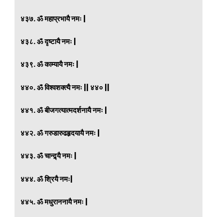
४३७. ॐ महाप्रभायै नमः |
४३८. ॐ दृष्टायै नमः |
४३९. ॐ काम्यायै नमः |
४४०. ॐ विश्वशक्त्यै नमः || ४४० ||
४४१. ॐ बीजगत्यात्मदर्शनायै नमः |
४४२. ॐ गरुडारुढहृदयायै नमः |
४४३. ॐ चान्द्र्यै नमः |
४४४. ॐ श्रियै नमः|
४४५. ॐ मधुराननायै नमः |