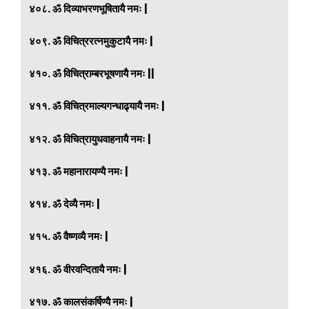
४०८. ॐ दिव्याभरणभूषितायै नमः |
४०९. ॐ विचित्ररत्नमुकुटायै नमः |
४१०. ॐ विचित्राम्बरभूषणायै नमः ||
४११. ॐ विचित्रमाल्यगन्धाढ्यायै नमः |
४१२. ॐ विचित्रायुधवाहनायै नमः |
४१३. ॐ महानारायण्यै नमः |
४१४. ॐ देव्यै नमः |
४१५. ॐ वैष्णव्यै नमः |
४१६. ॐ वीरवन्दितायै नमः |
४१७. ॐ कालसंकर्षिण्यै नमः |