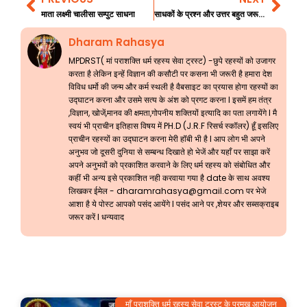
Prev
Nex
माता लक्ष्मी चालीसा सम्पुट साधना
साधकों के प्रश्न और उत्तर बहुत जरूरी जानकारी 175
Dharam Rahasya
MPDRST( मां पराशक्ति धर्म रहस्य सेवा ट्रस्ट) -छुपे रहस्यों को उजागर
करता है लेकिन इन्हें विज्ञान की कसौटी पर कसना भी जरूरी है हमारा देश
विविध धर्मो की जन्म और कर्म स्थली है वैबसाइट का प्रयास होगा रहस्यों का
उद्घाटन करना और उसमे सत्य के अंश को प्रगट करना l इसमें हम तंत्र
,विज्ञान, खोजें,मानव की क्षमता,गोपनीय शक्तियों इत्यादि का पता लगायेंगे l मै
स्वयं भी प्राचीन इतिहास विषय में PH.D (J.R.F रिसर्च स्कॉलर) हूँ इसलिए
प्राचीन रहस्यों का उद्घाटन करना मेरी हॉबी भी है l आप लोग भी अपने
अनुभव जो दूसरी दुनिया से सम्बन्ध दिखाते हो भेजें और यहाँ पर साझा करें
अपने अनुभवों को प्रकाशित करवाने के लिए धर्म रहस्य को संबोधित और
कहीं भी अन्य इसे प्रकाशित नही करवाया गया है date के साथ अवश्य
लिखकर ईमेल -
dharamrahasya@gmail.com
पर भेजे
आशा है ये पोस्ट आपको पसंद आयेंगे l पसंद आने पर ,शेयर और सब्सक्राइब
जरूर करें l धन्यवाद
माँ पराशक्ति धर्म रहस्य सेवा ट्रस्ट के प्रमुख आयोजन