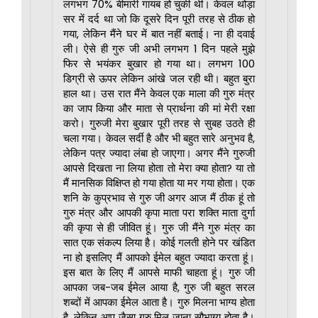
लगभग 70% बीमारी गायब हो चुकी थी। केवल थोड़ा
सर में दर्द था जो कि दूसरे दिन पूरी तरह से ठीक हो
गया, लेकिन मैंने घर में बात नहीं बताई। ना ही दवाई
ली। ऐसे ही गुरु जी अभी लगभग 1 दिन पहले मुझे
फिर से भयंकर बुखार हो गया था। लगभग 100
डिग्री से ऊपर लेकिन आंखे जल रही थी। बहुत बुरा
हाल था। उस रात मैंने केवल एक माला की गुरु मंत्र
का जाप किया और माता से प्रार्थना की मां मेरी रक्षा
करो। गुरुजी मेरा बुखार पूरी तरह से सुबह उठते ही
चला गया। केवल सर्दी है और भी बहुत सारे अनुभव है,
लेकिन पत्र ज्यादा लंबा हो जाएगा। अगर मैंने गुरुजी
आपसे दिखता ना लिया होता तो मेरा क्या होता? या तो
मैं मानसिक विक्षिप्त हो गया होता या मर गया होता। एक
शनि के कुप्रभाव से गुरु जी अगर आज मैं ठीक हूं तो
गुरु मंत्र और आपकी कृपा माता परा शक्ति माता दुर्गा
की कृपा से ही जीवित हूं। गुरु जी मैंने गुरु मंत्र का
सात एक संकल्प लिया है। कोई गलती होने पर खंडित
ना हो इसलिए मैं आपको ईमेल बहुत ज्यादा करता हूं।
इस बात के लिए मैं आपसे माफी चाहता हूं। गुरु जी
आपका जब-जब ईमेल आया है, गुरु जी बहुत सरल
शब्दों में आपका ईमेल आता है। गुरु मिलना भाग्य होता
है, लेकिन आप जैसा गुरु मिल जाना सौभाग्य होता है।