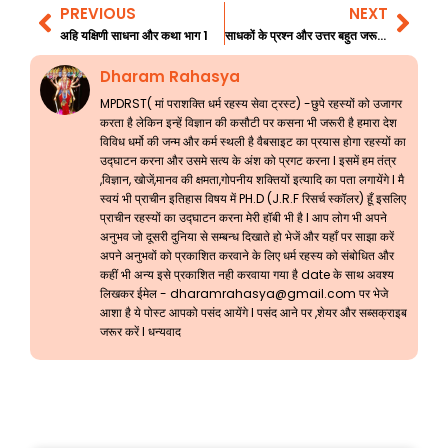
PREVIOUS
NEXT
Prev
Nex
अहि यक्षिणी साधना और कथा भाग 1
साधकों के प्रश्न और उत्तर बहुत जरूरी जानकारी 161
Dharam Rahasya
MPDRST( मां पराशक्ति धर्म रहस्य सेवा ट्रस्ट) -छुपे रहस्यों को उजागर
करता है लेकिन इन्हें विज्ञान की कसौटी पर कसना भी जरूरी है हमारा देश
विविध धर्मो की जन्म और कर्म स्थली है वैबसाइट का प्रयास होगा रहस्यों का
उद्घाटन करना और उसमे सत्य के अंश को प्रगट करना l इसमें हम तंत्र
,विज्ञान, खोजें,मानव की क्षमता,गोपनीय शक्तियों इत्यादि का पता लगायेंगे l मै
स्वयं भी प्राचीन इतिहास विषय में PH.D (J.R.F रिसर्च स्कॉलर) हूँ इसलिए
प्राचीन रहस्यों का उद्घाटन करना मेरी हॉबी भी है l आप लोग भी अपने
अनुभव जो दूसरी दुनिया से सम्बन्ध दिखाते हो भेजें और यहाँ पर साझा करें
अपने अनुभवों को प्रकाशित करवाने के लिए धर्म रहस्य को संबोधित और
कहीं भी अन्य इसे प्रकाशित नही करवाया गया है date के साथ अवश्य
लिखकर ईमेल -
dharamrahasya@gmail.com
पर भेजे
आशा है ये पोस्ट आपको पसंद आयेंगे l पसंद आने पर ,शेयर और सब्सक्राइब
जरूर करें l धन्यवाद