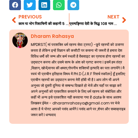
PREVIOUS
NEXT
Prev
Nex
काम या भोग पिशाचिनी की कहानी 5 अन्तिम भाग
प्रत्यङ्गिरा देवी के सिद्ध 108 नाम की सिद्धि
Dharam Rahasya
MPDRST( मां पराशक्ति धर्म रहस्य सेवा ट्रस्ट) -छुपे रहस्यों को उजागर
करता है लेकिन इन्हें विज्ञान की कसौटी पर कसना भी जरूरी है हमारा देश
विविध धर्मो की जन्म और कर्म स्थली है वैबसाइट का प्रयास होगा रहस्यों का
उद्घाटन करना और उसमे सत्य के अंश को प्रगट करना l इसमें हम तंत्र
,विज्ञान, खोजें,मानव की क्षमता,गोपनीय शक्तियों इत्यादि का पता लगायेंगे l मै
स्वयं भी प्राचीन इतिहास विषय में PH.D (J.R.F रिसर्च स्कॉलर) हूँ इसलिए
प्राचीन रहस्यों का उद्घाटन करना मेरी हॉबी भी है l आप लोग भी अपने
अनुभव जो दूसरी दुनिया से सम्बन्ध दिखाते हो भेजें और यहाँ पर साझा करें
अपने अनुभवों को प्रकाशित करवाने के लिए धर्म रहस्य को संबोधित और
कहीं भी अन्य इसे प्रकाशित नही करवाया गया है date के साथ अवश्य
लिखकर ईमेल -
dharamrahasya@gmail.com
पर भेजे
आशा है ये पोस्ट आपको पसंद आयेंगे l पसंद आने पर ,शेयर और सब्सक्राइब
जरूर करें l धन्यवाद