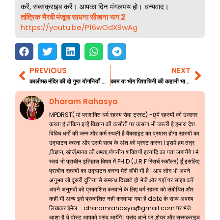
करें, सब्सक्राइब करें। आपका दिन मंगलमय हो। धन्यवाद।
तांत्रिक भैरवी मंजूषा साधना सीखना भाग 2
https://youtu.be/P16wOdX9wAg
PREVIOUS
NEXT
Prev
Nex
कालीमठ मंदिर की दो गुप्त योगनियाँ 4 अंतिम भाग
काम या भोग पिशाचिनी की कहानी भाग 1
Dharam Rahasya
MPDRST( मां पराशक्ति धर्म रहस्य सेवा ट्रस्ट) -छुपे रहस्यों को उजागर
करता है लेकिन इन्हें विज्ञान की कसौटी पर कसना भी जरूरी है हमारा देश
विविध धर्मो की जन्म और कर्म स्थली है वैबसाइट का प्रयास होगा रहस्यों का
उद्घाटन करना और उसमे सत्य के अंश को प्रगट करना l इसमें हम तंत्र
,विज्ञान, खोजें,मानव की क्षमता,गोपनीय शक्तियों इत्यादि का पता लगायेंगे l मै
स्वयं भी प्राचीन इतिहास विषय में PH.D (J.R.F रिसर्च स्कॉलर) हूँ इसलिए
प्राचीन रहस्यों का उद्घाटन करना मेरी हॉबी भी है l आप लोग भी अपने
अनुभव जो दूसरी दुनिया से सम्बन्ध दिखाते हो भेजें और यहाँ पर साझा करें
अपने अनुभवों को प्रकाशित करवाने के लिए धर्म रहस्य को संबोधित और
कहीं भी अन्य इसे प्रकाशित नही करवाया गया है date के साथ अवश्य
लिखकर ईमेल -
dharamrahasya@gmail.com
पर भेजे
आशा है ये पोस्ट आपको पसंद आयेंगे l पसंद आने पर ,शेयर और सब्सक्राइब