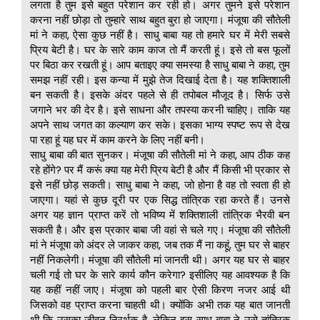
लगता है तुम इसे बहुत परेशान कर रही हो। अगर तुमने इसे परेशान
करना नहीं छोड़ा तो तुम्हारे साथ बहुत बुरा हो जाएगा। मंजूषा की सौतेली
मां ने कहा, ऐसा कुछ नहीं है। साधु बाबा यह तो हमारे घर में मेरी सबसे
प्रिय बेटी है। घर के सारे काम काज तो मैं करती हूं। इसे तो बस फूलों
पर बिठा कर रखती हूं। आप बताइए क्या समस्या है साधु बाबा ने कहा, तुम
समझ नहीं रही। इस कन्या में मुझे तेज दिखाई देता है। यह शक्तिशाली
बन सकती है। इसके अंदर पहले से ही तपोबल मौजूद है। सिर्फ उसे
जगाने भर की देर है। इसे साधना और तपस्या करनी चाहिए। ताकि यह
अपने साथ जगत का कल्याण कर सके। इसका भाग्य स्पष्ट रूप से देख
पा रहा हूं यह घर में काम करने के लिए नहीं बनी।
साधु बाबा की बात सुनकर। मंजूषा की सौतेली मां ने कहा, आप ठीक कह
रहे होंगे? पर मैं करूं क्या यह मेरी प्रिय बेटी है और मैं किसी भी प्रकार से
इसे नहीं छोड़ सकती। साधु बाबा ने कहा, जो होना है वह तो स्वता ही हो
जाएगा। यहां से कुछ दूरी पर एक सिद्ध तांत्रिक रहा करते हैं। उनसे
अगर यह ज्ञान प्राप्त करें तो भविष्य में शक्तिशाली तांत्रिक भैरवी बन
सकती है। और इस प्रकार बाबा जी वहां से चले गए। मंजूषा की सौतेली
मां ने मंजूषा को अंदर ले जाकर कहा, जब तक मैं ना कहूं, तुम घर से बाहर
नहीं निकलेगी। मंजूषा की सौतेली मां जानती थी। अगर यह घर से बाहर
चली गई तो घर के सारे कार्य कौन करेगा? इसीलिए यह आवश्यक है कि
यह कहीं नहीं जाए। मंजूषा को पहली बार ऐसी किरण नजर आई थी
जिसको वह प्राप्त करना चाहती थी। क्योंकि अभी तक यह बात जानती
थी कि उसका जीवन निरर्थक है, लेकिन इस साधु बाबा ने उसे तांत्रिक