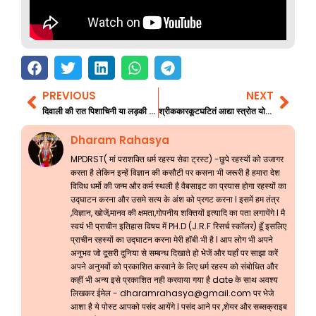
PREVIOUS
NEXT
Prev
Nex
दिवाली की रात पिशाचिनी या लड़की के साथ भाग 1
श्रीककारकूटघटितं आद्या स्त्रोत योगिनी जाग्रत करने वाला
Dharam Rahasya
MPDRST( मां पराशक्ति धर्म रहस्य सेवा ट्रस्ट) -छुपे रहस्यों को उजागर
करता है लेकिन इन्हें विज्ञान की कसौटी पर कसना भी जरूरी है हमारा देश
विविध धर्मो की जन्म और कर्म स्थली है वैबसाइट का प्रयास होगा रहस्यों का
उद्घाटन करना और उसमे सत्य के अंश को प्रगट करना l इसमें हम तंत्र
,विज्ञान, खोजें,मानव की क्षमता,गोपनीय शक्तियों इत्यादि का पता लगायेंगे l मै
स्वयं भी प्राचीन इतिहास विषय में PH.D (J.R.F रिसर्च स्कॉलर) हूँ इसलिए
प्राचीन रहस्यों का उद्घाटन करना मेरी हॉबी भी है l आप लोग भी अपने
अनुभव जो दूसरी दुनिया से सम्बन्ध दिखाते हो भेजें और यहाँ पर साझा करें
अपने अनुभवों को प्रकाशित करवाने के लिए धर्म रहस्य को संबोधित और
कहीं भी अन्य इसे प्रकाशित नही करवाया गया है date के साथ अवश्य
लिखकर ईमेल -
dharamrahasya@gmail.com
पर भेजे
आशा है ये पोस्ट आपको पसंद आयेंगे l पसंद आने पर ,शेयर और सब्सक्राइब