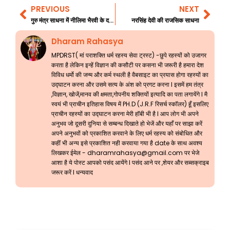
PREVIOUS
NEXT
Prev
Nex
गुरु मंत्र साधना में नीलिमा भैरवी के दर्शन
नरसिंह देवी की राजसिक साधना
Dharam Rahasya
MPDRST( मां पराशक्ति धर्म रहस्य सेवा ट्रस्ट) -छुपे रहस्यों को उजागर
करता है लेकिन इन्हें विज्ञान की कसौटी पर कसना भी जरूरी है हमारा देश
विविध धर्मो की जन्म और कर्म स्थली है वैबसाइट का प्रयास होगा रहस्यों का
उद्घाटन करना और उसमे सत्य के अंश को प्रगट करना l इसमें हम तंत्र
,विज्ञान, खोजें,मानव की क्षमता,गोपनीय शक्तियों इत्यादि का पता लगायेंगे l मै
स्वयं भी प्राचीन इतिहास विषय में PH.D (J.R.F रिसर्च स्कॉलर) हूँ इसलिए
प्राचीन रहस्यों का उद्घाटन करना मेरी हॉबी भी है l आप लोग भी अपने
अनुभव जो दूसरी दुनिया से सम्बन्ध दिखाते हो भेजें और यहाँ पर साझा करें
अपने अनुभवों को प्रकाशित करवाने के लिए धर्म रहस्य को संबोधित और
कहीं भी अन्य इसे प्रकाशित नही करवाया गया है date के साथ अवश्य
लिखकर ईमेल -
dharamrahasya@gmail.com
पर भेजे
आशा है ये पोस्ट आपको पसंद आयेंगे l पसंद आने पर ,शेयर और सब्सक्राइब
जरूर करें l धन्यवाद