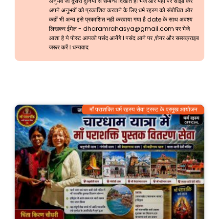
अनुभव जो दूसरी दुनिया से सम्बन्ध दिखाते हो भेजें और यहाँ पर साझा करें
अपने अनुभवों को प्रकाशित करवाने के लिए धर्म रहस्य को संबोधित और
कहीं भी अन्य इसे प्रकाशित नही करवाया गया है date के साथ अवश्य
लिखकर ईमेल -
dharamrahasya@gmail.com
पर भेजे
आशा है ये पोस्ट आपको पसंद आयेंगे l पसंद आने पर ,शेयर और सब्सक्राइब
जरूर करें l धन्यवाद
माँ पराशक्ति धर्म रहस्य सेवा ट्रस्ट के प्रमुख आयोजन