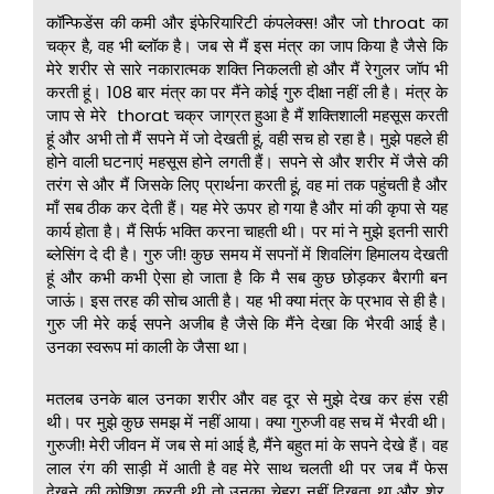
कॉन्फिडेंस की कमी और इंफेरियारिटी कंपलेक्स! और जो throat का
चक्र है, वह भी ब्लॉक है। जब से मैं इस मंत्र का जाप किया है जैसे कि
मेरे शरीर से सारे नकारात्मक शक्ति निकलती हो और मैं रेगुलर जॉप भी
करती हूं। 108 बार मंत्र का पर मैंने कोई गुरु दीक्षा नहीं ली है। मंत्र के
जाप से मेरे thorat चक्र जाग्रत हुआ है मैं शक्तिशाली महसूस करती
हूं और अभी तो मैं सपने में जो देखती हूं, वही सच हो रहा है। मुझे पहले ही
होने वाली घटनाएं महसूस होने लगती हैं। सपने से और शरीर में जैसे की
तरंग से और मैं जिसके लिए प्रार्थना करती हूं, वह मां तक पहुंचती है और
माँ सब ठीक कर देती हैं। यह मेरे ऊपर हो गया है और मां की कृपा से यह
कार्य होता है। मैं सिर्फ भक्ति करना चाहती थी। पर मां ने मुझे इतनी सारी
ब्लेसिंग दे दी है। गुरु जी! कुछ समय में सपनों में शिवलिंग हिमालय देखती
हूं और कभी कभी ऐसा हो जाता है कि मै सब कुछ छोड़कर बैरागी बन
जाऊं। इस तरह की सोच आती है। यह भी क्या मंत्र के प्रभाव से ही है।
गुरु जी मेरे कई सपने अजीब है जैसे कि मैंने देखा कि भैरवी आई है।
उनका स्वरूप मां काली के जैसा था।
मतलब उनके बाल उनका शरीर और वह दूर से मुझे देख कर हंस रही
थी। पर मुझे कुछ समझ में नहीं आया। क्या गुरुजी वह सच में भैरवी थी।
गुरुजी! मेरी जीवन में जब से मां आई है, मैंने बहुत मां के सपने देखे हैं। वह
लाल रंग की साड़ी में आती है वह मेरे साथ चलती थी पर जब मैं फेस
देखने की कोशिश करती थी तो उनका चेहरा नहीं दिखता था और शेर,