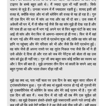
टाइगर के बच्चे बहुत आते थे। मैं ज्यादा पूजा भी नहीं करती। सिर्फ
भावना से जुड़े हैं। उनका भजन में मैं ज्यादातर रहती हूं। शायद इसी की
वजह से, क्योंकि मंत्र और मां की ब्लेसिंग की वजह से यह हो रहा है। गुरु
जी एक दिन मेरे घर में सांप आ गया और वह भी दो बार। उस वक्त में
अकेली थी घर में, मैं तो चौक गई जैसे कि वह सांप मुझे ही देख रहा है और
मेरे पास ही आ रहा था मैं भाग गई अपने घर से फिर बहुत घंटों के बाद जब
आई तो सांप और मेरा फिर से आमना-सामना हो ही गया। फिर से मैं वहां
से भाग गई और मैंने माता रानी से प्रार्थना शुरू की, ताकि वह सांप को वह
हानि ना पहुंचाए और मेरे परिवार को भी और जैसे कि मेरी प्रार्थना हुई।
वह सांप जैसे ही अपना रास्ते पर वह तुरंत निकल गया जैसे कि माँ ने ही
उसे ऑर्डर दे दिया हो और रात को जब मेरे पेरेंट्स को बोला तो वह उस
सांप को ढूंढ ही नहीं पाए। गुरु जी क्या बहुत साप कोई शक्ति का स्वरुप था
और 1 दिन की बात है। मुझे लगातार तीन दिन मां काली के सपने आए वह
बहुत गुस्सा थी और भाला लेकर दौड़ा रही थी
मुझे वह क्या था, पता नहीं चला पर उस दिन के बाद बहुत सारा जीवन में
ट्रांसफॉरमेशन हुआ। गुरु जी क्या मां मुझसे नाराज हो गई थी गुरुजी मेरे
बुरे एक्सपीरियंस भी ब्लेसिंग के साथ और मेरे कई प्रश्न भी है। गुरु जी
एक दिन की बात मैं। मध्य दिन में सो रही थी तब मैंने एक चुड़ैल को
देखा। वह मुझे देखकर हंसते-हंसते मुझे जबरदस्ती अपने गले लगाई और
कह रही थी कि मुझे तेरी शक्ति दे दे वह जैसे मुझे पीस रही थी। वही समय