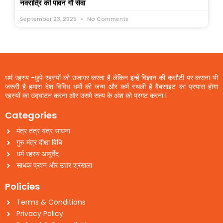
नवरात्रि की पावन गौ सेवा
September 23, 2025
No Comments
धर्म रहस्य -छुपे रहस्यों को उजागर करता है लेकिन इन्हें विज्ञान की कसौटी पर कसना भी
जरूरी है हमारा देश विविध धर्मो की जन्म और कर्म स्थली है वैबसाइट का प्रयास होगा
रहस्यों का उद्घाटन करना और उसमे सत्य के अंश को प्रगट करना l
Categories
मंत्र तंत्र यंत्र साधना
गुरु मंत्र दीक्षा विधि
धर्म रहस्य आयुर्वेद
साधक प्रश्न और उत्तर श्रंखला
Policies
Terms & Conditions
Privacy Policy