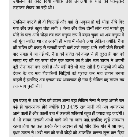
उंगलियों को काट दिया क्योंकि उसी उंगलियों से घोड़े को पकड़कर
उड़ाकर लेकर जा रही थी l
उंगलियां काटते ही वो चिल्लाई और वहां से अदृश्य हो गई घोड़ा नीचे गिर
गया और उसे बहुत चोट लगी । नैना और वीरू दोनों लोग यहां भागते हुए
घोड़े के पास आये घोड़ा तब तक मनुष्य रूप में बदल चुका था अब मनुष्य में
जो गूंगा व्यक्ति था वह अपनी ही भाषा में बोलने लगा लेकिन क्योंकि नैना
की शक्ति की वजह से उसकी सारी बातें उसे समझ आने लगी जैसे पिछली
बार समझ में आ गई थी, नैना की शक्ति की वजह से ही तुरंत ही बात को
समझ गए की यह सारा खेल एक डायन का है और उस डायन ने अपनी
पूरी सेना बना कर रखी है और वही पैसे भी बांट रही है 9 मनुष्यों की बलि
देकर के वह महा पिशाचिनी सिद्धियों को प्राप्त कर महा डायन बनना
चाहती है इसलिए अब इसका वध आवश्यक हो गया है लेकिन वह डायन तब
तक भाग चुकी थी l
इस वजह से अब वीरू को वापस आना पड़ा लेकिन नैना ने कहा अगले पल
बड़े ही खतरनाक होंगे क्योंकि 13 ,14,15 रात यानी की अब अमावस्या
आने वाली है और काली रात में उसकी शक्तियां बहुत ही ज्यादा बढ़ जाएंगी l
मैं भी शायद उसकी आधी बातों को ना जान पावूं इसलिए तुम्हें सावधान
रहना होगा यह कह करके नैना अदृश्य हो गई और वीरू गांव में आ गया,
इधर डायन ने 13वी रात को सभी घोड़ो को आकर्षित करना शुरू कर दिया