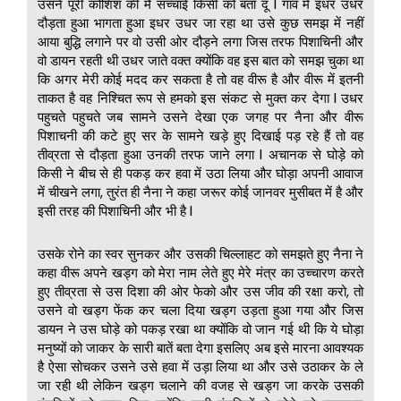
उसने पूरी कोशिश की मैं सच्चाई किसी को बता दूं l गांव में इधर उधर
दौड़ता हुआ भागता हुआ इधर उधर जा रहा था उसे कुछ समझ में नहीं
आया बुद्धि लगाने पर वो उसी ओर दौड़ने लगा जिस तरफ पिशाचिनी और
वो डायन रहती थी उधर जाते वक्त क्योंकि वह इस बात को समझ चुका था
कि अगर मेरी कोई मदद कर सकता है तो वह वीरू है और वीरू में इतनी
ताकत है वह निश्चित रूप से हमको इस संकट से मुक्त कर देगा l उधर
पहुचते पहुचते जब सामने उसने देखा एक जगह पर नैना और वीरू
पिशाचनी की कटे हुए सर के सामने खड़े हुए दिखाई पड़ रहे हैं तो वह
तीव्रता से दौड़ता हुआ उनकी तरफ जाने लगा l अचानक से घोड़े को
किसी ने बीच से ही पकड़ कर हवा में उठा लिया और घोड़ा अपनी आवाज
में चीखने लगा, तुरंत ही नैना ने कहा जरूर कोई जानवर मुसीबत में है और
इसी तरह की पिशाचिनी और भी है l
उसके रोने का स्वर सुनकर और उसकी चिल्लाहट को समझते हुए नैना ने
कहा वीरू अपने खड्ग को मेरा नाम लेते हुए मेरे मंत्र का उच्चारण करते
हुए तीव्रता से उस दिशा की ओर फेको और उस जीव की रक्षा करो, तो
उसने वो खड्ग फेंक कर चला दिया खड्ग उड़ता हुआ गया और जिस
डायन ने उस घोड़े को पकड़ रखा था क्योंकि वो जान गई थी कि ये घोड़ा
मनुष्यों को जाकर के सारी बातें बता देगा इसलिए अब इसे मारना आवश्यक
है ऐसा सोचकर उसने उसे हवा में उड़ा लिया था और उसे उठाकर के ले
जा रही थी लेकिन खड्ग चलाने की वजह से खड्ग जा करके उसकी