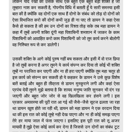
लेकिन याद रखो की उसके साथ एक बहुत एक बहुत बड़ी शक्ति है जो
तुम्हारा नाश कर सकती है, गोपनीय विधि में बताती हूँ ये सारी समस्या इसी
बात की है क्योंकि वह दोनों एक साथ हैं दोनो के संबंध को तोड़ दो दोनों को
ऐसा विभाजित करो की दोनों कभी जुड़ ही ना पाए तो डायन ने कहा ऐसा
कैसे हो सकता है की हम उन दोनों का रिश्ता तोड़ सके तब महा डायन ने
कहा मैं तुम्हें अपनी शक्ति दूंगी महा पिशाचिनी शमशान में जाकर के काम
पिशाचिनी को आवाहित करो काम पिशाचिनी को जो तुम कार्य करने बोलोगी
वह निश्चित रूप से कर डालेगी l
उसकी शक्ति के आगे कोई पुरुष नहीं बच सकता और इसी में वो राज छिपा
है जो तुम्हें करना है अगर तुमने ये कार्य संपन्न कर दिया तो कोई भी शक्ति
तुम्हें ना पराजित कर पाएगी और ना ही हरा पाएगी क्योंकि तुम महा चतुर हो
इस कार्य को संपन्न कर सकती हो ये कहकर के डायन ने उसे कुछ विशेष
बातें बताई और बहुत ही तीव्रता से डायन मुस्कुराने लगी और कहां ऐसा
प्रपंच देवी तुमने मुझे बताया है कि शायद मनुष्य जाति सुनकर भी दंग रह
जाएगी और बहुत जोर जोर से वह खिलखिला कर हंसने लगी l इस
प्रकार अमावस्या की पूरी रात आ गई थी जैसे-जैसे सूरज ढलता जा रहा
था डायन खुश होते जा रही थी, डायन को महा डायन ने एक वरदान दिया
था की इस रात को कोई तुम्हे नही देख पाएगा और ना ही कोई समझ पाएगा
तेरे हर माया जाल में फंस जाएगा l इसलिए इस पूरी रात को तू अजर
मायावी है तुझे ऐसा कोई कार्य कर देना है जिससे उन दोनों का संबंध टूट