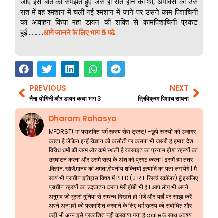
जाए इस बात को समझते हुए जैसे ही रात होने को थी, अमावस की उस
रात में वह श्मशान में चली गई श्मशान में जाने पर उसने काम पिशाचिनी
का आवाहन किया महा डायन की शक्ति से कामपिशाचिनी प्रकट
हुई………..
आगे जानने के लिए भाग 5 पढे
PREVIOUS
NEXT
Prev
Nex
नैना योगिनी और डायन कथा भाग 3
त्रिविक्रम पिशाच साधना
Dharam Rahasya
MPDRST( मां पराशक्ति धर्म रहस्य सेवा ट्रस्ट) -छुपे रहस्यों को उजागर
करता है लेकिन इन्हें विज्ञान की कसौटी पर कसना भी जरूरी है हमारा देश
विविध धर्मो की जन्म और कर्म स्थली है वैबसाइट का प्रयास होगा रहस्यों का
उद्घाटन करना और उसमे सत्य के अंश को प्रगट करना l इसमें हम तंत्र
,विज्ञान, खोजें,मानव की क्षमता,गोपनीय शक्तियों इत्यादि का पता लगायेंगे l मै
स्वयं भी प्राचीन इतिहास विषय में PH.D (J.R.F रिसर्च स्कॉलर) हूँ इसलिए
प्राचीन रहस्यों का उद्घाटन करना मेरी हॉबी भी है l आप लोग भी अपने
अनुभव जो दूसरी दुनिया से सम्बन्ध दिखाते हो भेजें और यहाँ पर साझा करें
अपने अनुभवों को प्रकाशित करवाने के लिए धर्म रहस्य को संबोधित और
कहीं भी अन्य इसे प्रकाशित नही करवाया गया है date के साथ अवश्य