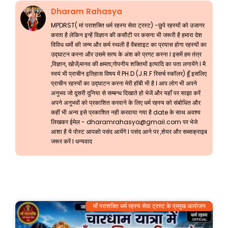
Dharam Rahasya
MPDRST( मां पराशक्ति धर्म रहस्य सेवा ट्रस्ट) -छुपे रहस्यों को उजागर
करता है लेकिन इन्हें विज्ञान की कसौटी पर कसना भी जरूरी है हमारा देश
विविध धर्मो की जन्म और कर्म स्थली है वैबसाइट का प्रयास होगा रहस्यों का
उद्घाटन करना और उसमे सत्य के अंश को प्रगट करना l इसमें हम तंत्र
,विज्ञान, खोजें,मानव की क्षमता,गोपनीय शक्तियों इत्यादि का पता लगायेंगे l मै
स्वयं भी प्राचीन इतिहास विषय में PH.D (J.R.F रिसर्च स्कॉलर) हूँ इसलिए
प्राचीन रहस्यों का उद्घाटन करना मेरी हॉबी भी है l आप लोग भी अपने
अनुभव जो दूसरी दुनिया से सम्बन्ध दिखाते हो भेजें और यहाँ पर साझा करें
अपने अनुभवों को प्रकाशित करवाने के लिए धर्म रहस्य को संबोधित और
कहीं भी अन्य इसे प्रकाशित नही करवाया गया है date के साथ अवश्य
लिखकर ईमेल -
dharamrahasya@gmail.com
पर भेजे
आशा है ये पोस्ट आपको पसंद आयेंगे l पसंद आने पर ,शेयर और सब्सक्राइब
जरूर करें l धन्यवाद
माँ पराशक्ति धर्म रहस्य सेवा ट्रस्ट के प्रमुख आयोजन