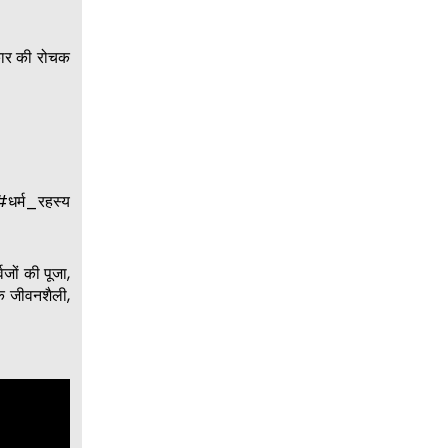
कार की रोचक
धर्म_रहस्य
्वजों की पूजा,
विक जीवनशैली,