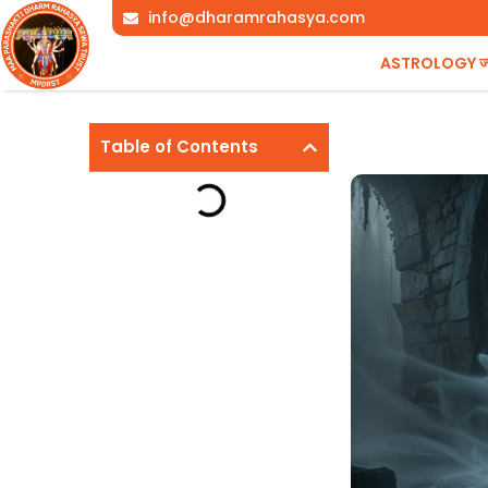
Skip
info@dharamrahasya.com
to
ASTROLOGY ज्योत
content
Table of Contents