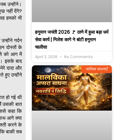
ब उन्होंने।
 नहीं देंगे?
ा वह हमको भी
हनुमान जयंती 2026 🚩 ठाणे में हुआ बड़ा धर्म
सेवा कार्य | निलेश कागे ने बांटी हनुमान
्होंने गर्दन
चालीसा
न दोस्तों के
े को आग में
April 3, 2026
No Comments
ा। इसके बाद
मेरे दादा और
सात्विक साधनाएँ
हुए उन्होंने
ात हो गई थी
ैं उसकी बात
 उससे कहा कि
साथ आगे क्या
्ती करने के
ा कि बाकी सब