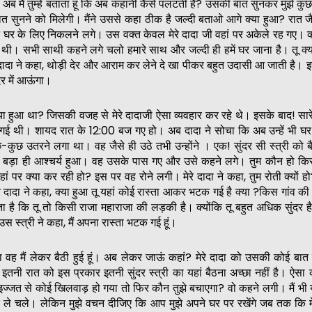
ब मैं तुम्हें बताता हूं कि अब कहानी कैसे पलटती है? उसकी बात सुनकर मुझे 
 सुनने को मिलेगी। मैंने उससे कहा ठीक है जल्दी बताओ आगे क्या हुआ? रात जै
घर के लिए निकलने लगे। उस वक्त केवल मेरे दादा जी वहां पर अकेले रह गए। क्यो
ी थी। सभी साथी कहने लगे चलो हमारे साथ और जल्दी ही हमें घर जाना है। तू क्
दादा ने कहा, थोड़ी देर और आराम कर लेने दे खा पीकर बहुत उदासी आ जाती है।
देर में आऊंगा।
या हुआ था? जिसकी वजह से मेरे दादाजी ऐसा व्यवहार कर रहे थे। इसके बाद! सारे
गई थी। शायद रात के 12:00 बज गए हो। अब दादा ने सोचा कि अब उन्हें भी घर
-कुछ उतरने लगा था। वह जैसे ही उठे तभी उन्होंने । एक! सुंदर सी स्त्री को बै
हें बड़ा ही आश्चर्य हुआ। वह उसके पास गए और उसे कहने लगे। तुम कौन हो किस
ं पर क्या कर रही हो? इस पर वह रोने लगी। मेरे दादा ने कहा, तुम रोती क्यों 
े दादा ने कहा, क्या हुआ तू यहां कोई रास्ता आकर भटक गई है क्या ?किस गांव की 
ा है कि तू तो किसी राजा महाराजा की लड़की है। क्योंकि तू बहुत अधिक सुंदर है
 उस स्त्री ने कहा, मैं अपना रास्ता भटक गई हूं।
ा वह मैं लेकर बैठी हुई हूं। अब लेकर जाऊं कहां? मेरे दादा को उसकी कोई बात 
नी रात को इस प्रकार इतनी सुंदर स्त्री का यहां बैठना अच्छा नहीं है। ऐसा क
इज्जत से कोई खिलवाड़ हो गया तो फिर कौन तुझे बचाएगा? वो कहने लगी। मैं भी य
ले चले। लेकिन मुझे वचन दीजिए कि आप मुझे अपने घर पर रखेंगे जब तक कि म