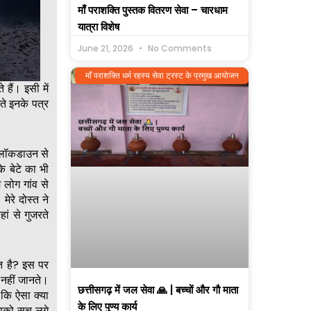
माँ पराशक्ति पुस्तक वितरण सेवा – चारधाम
यात्रा विशेष
June 21, 2026
No Comments
माँ पराशक्ति धर्म रहस्य सेवा ट्रस्ट के प्रमुख आयोजन
 हैं। इसी में
ते इनके पत्र
ह लॉकडाउन से
े बेटे का भी
लोग गांव से
रे दोस्त ने
ां से गुजरते
रत है? इस पर
 नहीं जानते।
छत्तीसगढ़ में जल सेवा 🙏 | बच्चों और गौ माता
 कि ऐसा क्या
के लिए पुण्य कार्य
आपको सच लगे