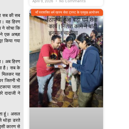
April 9, 2026
No Comments
माँ पराशक्ति धर्म रहस्य सेवा ट्रस्ट के प्रमुख आयोजन
तो सब की सब
या। वह हिरण
ब ने सोचा कि
 ने एक अच्छा
ूर किया गया
गया। अब हिरण
या है। सब के
ने मिलकर यह
 पर जितनी भी
लटकाया जाता
े दादाजी ने
ाता हूं। असल
े थोड़ा डरते
 इसी कारण से