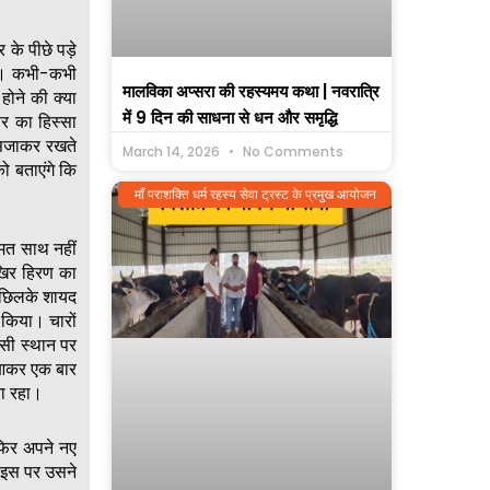
के पीछे पड़े
हो। कभी-कभी
मालविका अप्सरा की रहस्यमय कथा | नवरात्रि
होने की क्या
में 9 दिन की साधना से धन और समृद्धि
र का हिस्सा
 सजाकर रखते
March 14, 2026
No Comments
ो बताएंगे कि
माँ पराशक्ति धर्म रहस्य सेवा ट्रस्ट के प्रमुख आयोजन
्मत साथ नहीं
खिर हिरण का
 छिलके शायद
 किया। चारों
सी स्थान पर
 आकर एक बार
ा रहा।
 फिर अपने नए
? इस पर उसने