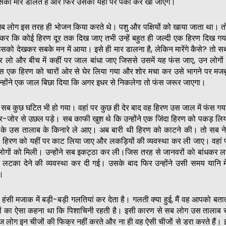
 उसको मार डालते हैं और फिर उसको यहीं पर पका कर खा जाएंगे।
जब लोग इस तरह ही भोजन किया करते थे। पशु और पक्षियों को खाया जाता था। 
लेकर कि कोई हिरण दूर तक दिख जाए तभी उन्हें बहुत ही जल्दी एक हिरण दिख ग
उसको देखकर सबके मन में आया। इसे ही मार डालना है, लेकिन मारेंगे कैसे? तो स
ेर लो और बीच में कहीं पर जाल बांधा जाए जिससे उसमें यह फंस जाए, उन लोगों
स एक हिरण को चारों ओर से घेर लिया गया और शोर मचा कर उसे भागने पर मजब
न्होंने एक जाल बिछा दिया कि अगर इधर से निकलेगा तो फंस जरूर जाएगा।
ही सब कुछ घटित भी हो गया। वहां पर कुछ ही देर बाद वह हिरण उस जाल में फंस 
र-जोर से उछल पड़े। सब काफी खुश थे कि उन्होंने एक जिंदा हिरण को पकड़ लि
के उस तालाब के किनारे ले आए। अब बारी थी हिरण को काटने की। तो सब 
स हिरण को यहीं पर काट लिया जाए और लकड़ियों की व्यवस्था कर ली जाए। वहां
लोगों को मिली। उन्होंने सब इकट्ठा कर ली।जिस तरह से जानवरों को बांधकर 
 लटका देने की व्यवस्था कर दी गई। उसके बाद फिर उन्होंने उसी समय यानि मेर
ी।
 हंसी मजाक में बड़ी-बड़ी गलतियां कर देता है। गलती क्या हुई, मैं वह आपको बत
ोगों का ऐसा कहना था कि पिशाचिनी रहती है। इसी कारण से सब लोग उस तालाब स
ज लोग इन चीजों की फिक्र नहीं करते और ना ही वह ऐसी चीजों से डरा करते हैं।