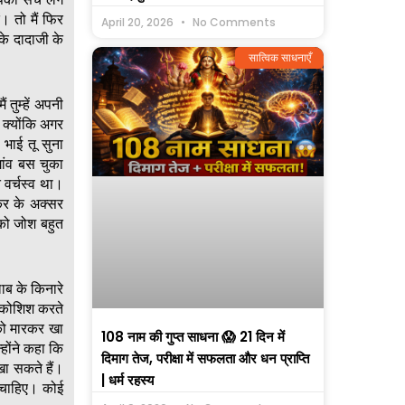
। तो मैं फिर
April 20, 2026
No Comments
के दादाजी के
सात्विक साधनाएँ
 तुम्हें अपनी
 क्योंकि अगर
 भाई तू सुना
ांव बस चुका
त वर्चस्व था।
कर के अक्सर
 को जोश बहुत
लाब के किनारे
ी कोशिश करते
 को मारकर खा
108 नाम की गुप्त साधना 😱 21 दिन में
होंने कहा कि
दिमाग तेज, परीक्षा में सफलता और धन प्राप्ति
खा सकते हैं।
| धर्म रहस्य
 चाहिए। कोई