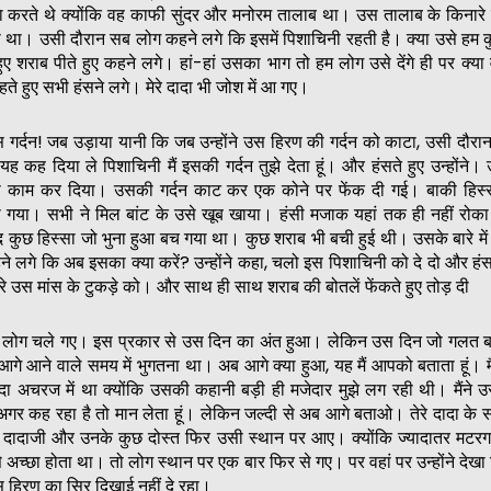
 करते थे क्योंकि वह काफी सुंदर और मनोरम तालाब था। उस तालाब के किनारे ज
था। उसी दौरान सब लोग कहने लगे कि इसमें पिशाचिनी रहती है। क्या उसे हम कुछ
ुए शराब पीते हुए कहने लगे। हां-हां उसका भाग तो हम लोग उसे देंगे ही पर क्य
े हुए सभी हंसने लगे। मेरे दादा भी जोश में आ गए।
स गर्दन! जब उड़ाया यानी कि जब उन्होंने उस हिरण की गर्दन को काटा, उसी दौरान उन
ह कह दिया ले पिशाचिनी मैं इसकी गर्दन तुझे देता हूं। और हंसते हुए उन्होंने। उ
सा काम कर दिया। उसकी गर्दन काट कर एक कोने पर फेंक दी गई। बाकी हिस्स
 गया। सभी ने मिल बांट के उसे खूब खाया। हंसी मजाक यहां तक ही नहीं रोक
द कुछ हिस्सा जो भुना हुआ बच गया था। कुछ शराब भी बची हुई थी। उसके बारे में 
 लगे कि अब इसका क्या करें? उन्होंने कहा, चलो इस पिशाचिनी को दे दो और हंसते 
े उस मांस के टुकड़े को। और साथ ही साथ शराब की बोतलें फेंकते हुए तोड़ दी
 सब लोग चले गए। इस प्रकार से उस दिन का अंत हुआ। लेकिन उस दिन जो गलत ब
े आने वाले समय में भुगतना था। अब आगे क्या हुआ, यह मैं आपको बताता हूं। म
दा अचरज में था क्योंकि उसकी कहानी बड़ी ही मजेदार मुझे लग रही थी। मैंने
अगर कह रहा है तो मान लेता हूं। लेकिन जल्दी से अब आगे बताओ। तेरे दादा के 
े दादाजी और उनके कुछ दोस्त फिर उसी स्थान पर आए। क्योंकि ज्यादातर मटरगश
 अच्छा होता था। तो लोग स्थान पर एक बार फिर से गए। पर वहां पर उन्होंने देख
उस हिरण का सिर दिखाई नहीं दे रहा।