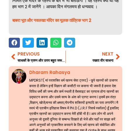
निर्मित एक मंदिर के रहस्य के बारे में भी बताऊंगी । वह रहस्य क्या था यह
हम भाग 2 में जानेंगे । आपका दिन मंगलमय हो धन्यवाद ।
बाबरा भूत और नवलखा मंदिर का मूलक तांत्रिक भाग 2
PREVIOUS
NEXT
Prev
Nex
साधकों के प्रश्न और उत्तर बहुत जरूरी जानकारी 103
रखता वीर साधना
Dharam Rahasya
MPDRST( मां पराशक्ति धर्म रहस्य सेवा ट्रस्ट) -छुपे रहस्यों को उजागर
करता है लेकिन इन्हें विज्ञान की कसौटी पर कसना भी जरूरी है हमारा देश
विविध धर्मो की जन्म और कर्म स्थली है वैबसाइट का प्रयास होगा रहस्यों का
उद्घाटन करना और उसमे सत्य के अंश को प्रगट करना l इसमें हम तंत्र
,विज्ञान, खोजें,मानव की क्षमता,गोपनीय शक्तियों इत्यादि का पता लगायेंगे l मै
स्वयं भी प्राचीन इतिहास विषय में PH.D (J.R.F रिसर्च स्कॉलर) हूँ इसलिए
प्राचीन रहस्यों का उद्घाटन करना मेरी हॉबी भी है l आप लोग भी अपने
अनुभव जो दूसरी दुनिया से सम्बन्ध दिखाते हो भेजें और यहाँ पर साझा करें
अपने अनुभवों को प्रकाशित करवाने के लिए धर्म रहस्य को संबोधित और
कहीं भी अन्य इसे प्रकाशित नही करवाया गया है date के साथ अवश्य