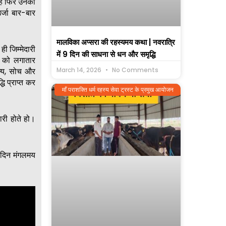
हैं फिर उनकी
र्जा बार-बार
मालविका अप्सरा की रहस्यमय कथा | नवरात्रि
ी जिम्मेदारी
में 9 दिन की साधना से धन और समृद्धि
र को लगातार
March 14, 2026
No Comments
्य, सोच और
ि प्राप्त कर
माँ पराशक्ति धर्म रहस्य सेवा ट्रस्ट के प्रमुख आयोजन
ारी होते हो।
 दिन मंगलमय