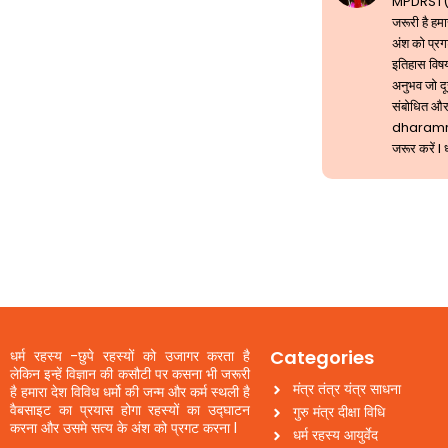
MPDRST( मां
जरूरी है हम
अंश को प्रगट
इतिहास विषय
अनुभव जो दूस
संबोधित और
dharam
जरूर करें l 
Categories
धर्म रहस्य -छुपे रहस्यों को उजागर करता है
लेकिन इन्हें विज्ञान की कसौटी पर कसना भी जरूरी
मंत्र तंत्र यंत्र साधना
है हमारा देश विविध धर्मो की जन्म और कर्म स्थली है
वैबसाइट का प्रयास होगा रहस्यों का उद्घाटन
गुरु मंत्र दीक्षा विधि
करना और उसमे सत्य के अंश को प्रगट करना l
धर्म रहस्य आयुर्वेद