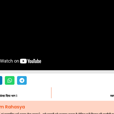
फंसा दिया भाग 1
स्व
m Rahasya