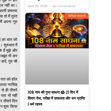
रोल नहीं था।
April 20, 2026
No Comments
 अपनी समस्या
तो मैं तुरंत
सात्विक साधनाएँ
ं अपना गुरु
ई हर बात को
 शुरुआत में
 हैं मुझे और
मजबूत भी कर
 करें, गुरु जी
ह रात को हॉल
अलावा नरसिंह
से ही तीसरे
108 नाम की गुप्त साधना 😱 21 दिन में
पता भी नहीं
दिमाग तेज, परीक्षा में सफलता और धन प्राप्ति
ार तीसरे दिन
| धर्म रहस्य
ान शुरू किया