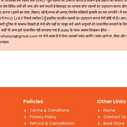
 पराशक्ति धर्म रहस्य सेवा ट्रस्ट) -छुपे रहस्यों को उजागर करता है लेकिन इन्हें विज्ञान की कसौटी
ारा देश विविध धर्मो की जन्म और कर्म स्थली है वैबसाइट का प्रयास होगा रहस्यों का उद्घाटन करना और
 करना l इसमें हम तंत्र ,विज्ञान, खोजें,मानव की क्षमता,गोपनीय शक्तियों इत्यादि का पता लगायेंगे l मै स्व
 में PH.D (J.R.F रिसर्च स्कॉलर) हूँ इसलिए प्राचीन रहस्यों का उद्घाटन करना मेरी हॉबी भी है l आप
री दुनिया से सम्बन्ध दिखाते हो भेजें और यहाँ पर साझा करें अपने अनुभवों को प्रकाशित करवाने के लिए
 कहीं भी अन्य इसे प्रकाशित नही करवाया गया है date के साथ अवश्य लिखकर ईमेल -
rahasya@gmail.com
पर भेजे आशा है ये पोस्ट आपको पसंद आयेंगे l पसंद आने पर ,शेयर और
धन्यवाद
Policies
Other Links
Terms & Conditions
Home
Privacy Policy
Contact Us
Refund & Cancellation
Book Store