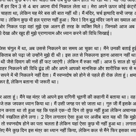
मैं हर दिन 3 से 4 बार अपना वीर्य निकाल लेता था। मेरा अपने ऊपर कोई कंट्
ना चाहता था, लेकिन यह मेरे बस की बात नहीं थी। मैं मंदिर, चर्च इत्यादि सभी जगह
ा। लेकिन कुछ भी हल प्राप्त नहीं हुआ। फिर 1 दिन बुद्ध मंदिर जाने का ख्याल आया 
र निकल पड़ा वहां मुझे एक अलग ही तरह के व्यक्ति मिले। जिनको आज अब मै
 मुझे देखा और खुद ही मुझे प्राणायाम और ध्यान करने की विधि सिखाई।
जिस चंगुल में था, अब उससे निकलने का समय आ चुका था। मैंने उनकी बताई हु
ताब को पढ़ा जो उन्होंने मुझे दी थी। इस लत से निकलना इतना आसान नहीं था।
 जैसे दिमाग की नसें हीं फट जाएंगी। लेकिन मैं रुका नहीं। आज 5 साल हो चुके
से बाहर निकलने की विधि ढूंढ ली और अपने आपको मानसिक और शारीरिक रूप से 
 सपने में भी निकलने नहीं देता। मैं स्वप्नदोष को होने से पहले ही रोक लेता हूं। क्षमा
रूर है, लेकिन बताना भी जरूरी था।
पर आता हूं। मैंने यह मंत्र जो आपने इस रागिनी भूतनी की कहानी में बताया था। व
 बजे तक जपकर ध्यान किया था। मैं उसी जगह पर सो जाता था। गुरु जी मैं इसके 
ध्यान करता था तो हुआ यह कि पहले एक-दो दिन तो कुछ नहीं हुआ लेकिन अचानक 
वीर्य स्खलित होने लगा। 2 दिन लगातार ऐसा हुआ पर अजीब बात यह थी कि मुझे 
 स्वप्नदोष होने का पता चलता है लेकिन यहां ऐसा कुछ भी नहीं हुआ था। लगात
 मैंने कुछ दिन इस मंत्र का ध्यान नहीं किया, लेकिन कल से मैंने फिर इसका ध्य