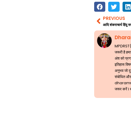
PREVIOUS
Prev
आदि शंकराचार्य हिंदू स
Dhara
MPDRST( मां
जरूरी है हम
अंश को प्रगट
इतिहास विषय
अनुभव जो दूस
संबोधित और
dharam
जरूर करें l 