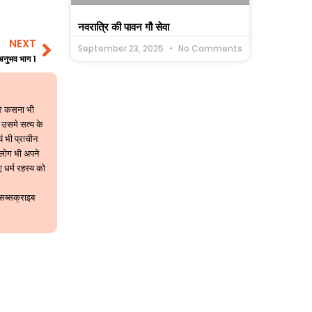
नवरात्रि की पावन गौ सेवा
NEXT
Next
September 23, 2025
No Comments
ाद अनुभव भाग 1
 पर कसना भी
 उसमे सत्य के
यं भी प्राचीन
 लोग भी अपने
 धर्म रहस्य को
 सब्सक्राइब