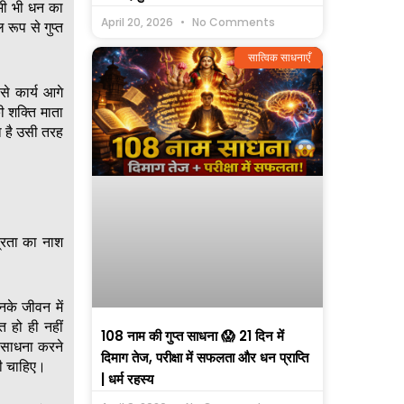
कभी भी धन का
April 20, 2026
No Comments
रूप से गुप्त
सात्विक साधनाएँ
से कार्य आगे
ी शक्ति माता
ा है उसी तरह
िद्रता का नाश
नके जीवन में
त हो ही नहीं
108 नाम की गुप्त साधना 😱 21 दिन में
र साधना करने
दिमाग तेज, परीक्षा में सफलता और धन प्राप्ति
नी चाहिए।
| धर्म रहस्य