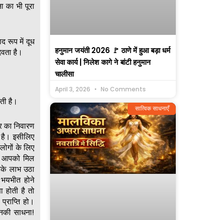
ा का भी पूरा
द रूप में दूध
हनुमान जयंती 2026 🚩 ठाणे में हुआ बड़ा धर्म
ेवता है।
सेवा कार्य | निलेश कागे ने बांटी हनुमान
चालीसा
April 3, 2026
No Comments
ाती है।
सात्विक साधनाएँ
र का निवारण
ा है। इसीलिए
लोगों के लिए
में आपको मिल
रके लाभ उठा
 भयभीत होने
 होती है तो
्राप्ति हो।
 इनकी साधना!