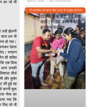
April 9, 2026
No Comments
धन का जो भी
माँ पराशक्ति धर्म रहस्य सेवा ट्रस्ट के प्रमुख आयोजन
 उन्हें झेलनी
ला सारा धन भी
ाप्त हो गया।
 बनाकर देवता
े लिए। भगवान
कौन सी शक्ति
 कि एक दिव्य
है। अगर उनकी
विशाला तीर्थ
्मी और कुबेर
कट की हुई वह
्षा करनी शुरू
काल भैरव का
ुपाया गया कि
के लिए जो भी