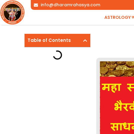
Skip
info@dharamrahasya.com
to
ASTROLOGY ज्योत
content
Table of Contents
Page
,
Page