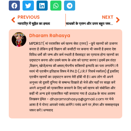
PREVIOUS
NEXT
Prev
Nex
नवरात्रि में चुड़ैल का हमला
साधकों के प्रश्न और उत्तर बहुत जरूरी जानकारी 51
Dharam Rahasya
MPDRST( मां पराशक्ति धर्म रहस्य सेवा ट्रस्ट) -छुपे रहस्यों को उजागर
करता है लेकिन इन्हें विज्ञान की कसौटी पर कसना भी जरूरी है हमारा देश
विविध धर्मो की जन्म और कर्म स्थली है वैबसाइट का प्रयास होगा रहस्यों का
उद्घाटन करना और उसमे सत्य के अंश को प्रगट करना l इसमें हम तंत्र
,विज्ञान, खोजें,मानव की क्षमता,गोपनीय शक्तियों इत्यादि का पता लगायेंगे l मै
स्वयं भी प्राचीन इतिहास विषय में PH.D (J.R.F रिसर्च स्कॉलर) हूँ इसलिए
प्राचीन रहस्यों का उद्घाटन करना मेरी हॉबी भी है l आप लोग भी अपने
अनुभव जो दूसरी दुनिया से सम्बन्ध दिखाते हो भेजें और यहाँ पर साझा करें
अपने अनुभवों को प्रकाशित करवाने के लिए धर्म रहस्य को संबोधित और
कहीं भी अन्य इसे प्रकाशित नही करवाया गया है date के साथ अवश्य
लिखकर ईमेल -
dharamrahasya@gmail.com
पर भेजे
आशा है ये पोस्ट आपको पसंद आयेंगे l पसंद आने पर ,शेयर और सब्सक्राइब
जरूर करें l धन्यवाद