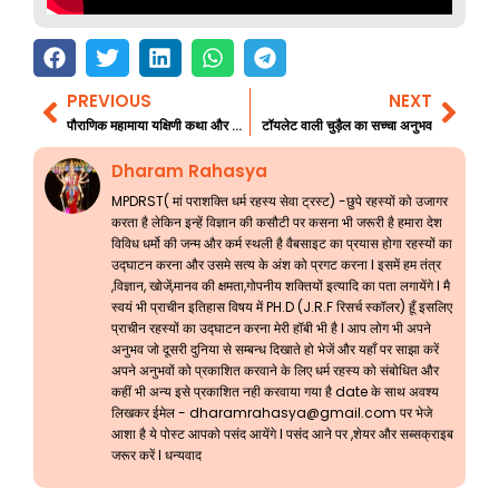
PREVIOUS
NEXT
Prev
Nex
पौराणिक महामाया यक्षिणी कथा और साधना विवरण
टॉयलेट वाली चुड़ैल का सच्चा अनुभव
Dharam Rahasya
MPDRST( मां पराशक्ति धर्म रहस्य सेवा ट्रस्ट) -छुपे रहस्यों को उजागर
करता है लेकिन इन्हें विज्ञान की कसौटी पर कसना भी जरूरी है हमारा देश
विविध धर्मो की जन्म और कर्म स्थली है वैबसाइट का प्रयास होगा रहस्यों का
उद्घाटन करना और उसमे सत्य के अंश को प्रगट करना l इसमें हम तंत्र
,विज्ञान, खोजें,मानव की क्षमता,गोपनीय शक्तियों इत्यादि का पता लगायेंगे l मै
स्वयं भी प्राचीन इतिहास विषय में PH.D (J.R.F रिसर्च स्कॉलर) हूँ इसलिए
प्राचीन रहस्यों का उद्घाटन करना मेरी हॉबी भी है l आप लोग भी अपने
अनुभव जो दूसरी दुनिया से सम्बन्ध दिखाते हो भेजें और यहाँ पर साझा करें
अपने अनुभवों को प्रकाशित करवाने के लिए धर्म रहस्य को संबोधित और
कहीं भी अन्य इसे प्रकाशित नही करवाया गया है date के साथ अवश्य
लिखकर ईमेल -
dharamrahasya@gmail.com
पर भेजे
आशा है ये पोस्ट आपको पसंद आयेंगे l पसंद आने पर ,शेयर और सब्सक्राइब
जरूर करें l धन्यवाद