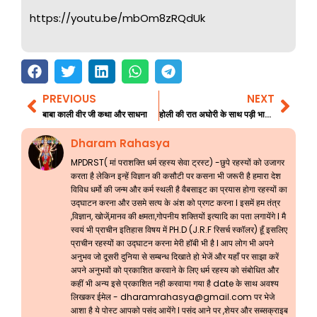
https://youtu.be/mbOm8zRQdUk
PREVIOUS
NEXT
Prev
Nex
बाबा काली वीर जी कथा और साधना
होली की रात अघोरी के साथ पड़ी भारी भाग 1
Dharam Rahasya
MPDRST( मां पराशक्ति धर्म रहस्य सेवा ट्रस्ट) -छुपे रहस्यों को उजागर
करता है लेकिन इन्हें विज्ञान की कसौटी पर कसना भी जरूरी है हमारा देश
विविध धर्मो की जन्म और कर्म स्थली है वैबसाइट का प्रयास होगा रहस्यों का
उद्घाटन करना और उसमे सत्य के अंश को प्रगट करना l इसमें हम तंत्र
,विज्ञान, खोजें,मानव की क्षमता,गोपनीय शक्तियों इत्यादि का पता लगायेंगे l मै
स्वयं भी प्राचीन इतिहास विषय में PH.D (J.R.F रिसर्च स्कॉलर) हूँ इसलिए
प्राचीन रहस्यों का उद्घाटन करना मेरी हॉबी भी है l आप लोग भी अपने
अनुभव जो दूसरी दुनिया से सम्बन्ध दिखाते हो भेजें और यहाँ पर साझा करें
अपने अनुभवों को प्रकाशित करवाने के लिए धर्म रहस्य को संबोधित और
कहीं भी अन्य इसे प्रकाशित नही करवाया गया है date के साथ अवश्य
लिखकर ईमेल -
dharamrahasya@gmail.com
पर भेजे
आशा है ये पोस्ट आपको पसंद आयेंगे l पसंद आने पर ,शेयर और सब्सक्राइब