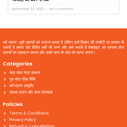
September 23, 2025
No Comments
धर्म रहस्य -छुपे रहस्यों को उजागर करता है लेकिन इन्हें विज्ञान की कसौटी पर कसना भी
जरूरी है हमारा देश विविध धर्मो की जन्म और कर्म स्थली है वैबसाइट का प्रयास होगा
रहस्यों का उद्घाटन करना और उसमे सत्य के अंश को प्रगट करना l
Categories
मंत्र तंत्र यंत्र साधना
गुरु मंत्र दीक्षा विधि
धर्म रहस्य आयुर्वेद
साधक प्रश्न और उत्तर श्रंखला
Policies
Terms & Conditions
Privacy Policy
Refund & Cancellation