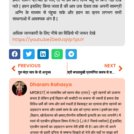
पाते | हवन इसलिए किया जाता है की आप उस देवता तक अपनी सामग्री
अग्नि के माध्यम से पंहुचा सके और हवन का क्रम लगभग सभी
साधनाओ में आवश्यक अंग है |
अधिक जानकारी के लिए नीचे का विडियो भी जरूर देखे
https://youtu.be/DeGJqVpTpUY
PREVIOUS
NEXT
Prev
Nex
गुरु मंत्र जाप के दो अनुभव
श्री बगलामुखी प्रत्यंगिरा कवच से शत्रुनाश का सच्चा अनुभव
Dharam Rahasya
MPDRST( मां पराशक्ति धर्म रहस्य सेवा ट्रस्ट) -छुपे रहस्यों को उजागर
करता है लेकिन इन्हें विज्ञान की कसौटी पर कसना भी जरूरी है हमारा देश
विविध धर्मो की जन्म और कर्म स्थली है वैबसाइट का प्रयास होगा रहस्यों का
उद्घाटन करना और उसमे सत्य के अंश को प्रगट करना l इसमें हम तंत्र
,विज्ञान, खोजें,मानव की क्षमता,गोपनीय शक्तियों इत्यादि का पता लगायेंगे l मै
स्वयं भी प्राचीन इतिहास विषय में PH.D (J.R.F रिसर्च स्कॉलर) हूँ इसलिए
प्राचीन रहस्यों का उद्घाटन करना मेरी हॉबी भी है l आप लोग भी अपने
अनुभव जो दूसरी दुनिया से सम्बन्ध दिखाते हो भेजें और यहाँ पर साझा करें