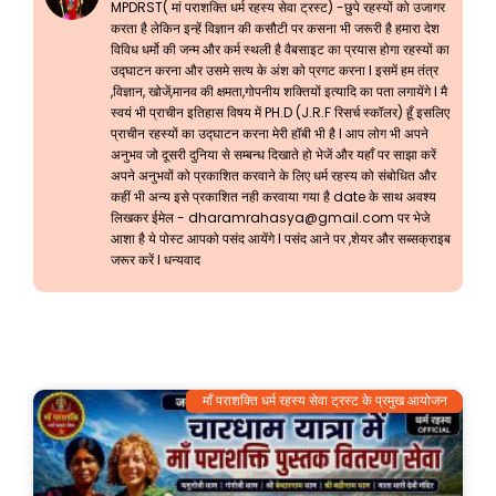
MPDRST( मां पराशक्ति धर्म रहस्य सेवा ट्रस्ट) -छुपे रहस्यों को उजागर
करता है लेकिन इन्हें विज्ञान की कसौटी पर कसना भी जरूरी है हमारा देश
विविध धर्मो की जन्म और कर्म स्थली है वैबसाइट का प्रयास होगा रहस्यों का
उद्घाटन करना और उसमे सत्य के अंश को प्रगट करना l इसमें हम तंत्र
,विज्ञान, खोजें,मानव की क्षमता,गोपनीय शक्तियों इत्यादि का पता लगायेंगे l मै
स्वयं भी प्राचीन इतिहास विषय में PH.D (J.R.F रिसर्च स्कॉलर) हूँ इसलिए
प्राचीन रहस्यों का उद्घाटन करना मेरी हॉबी भी है l आप लोग भी अपने
अनुभव जो दूसरी दुनिया से सम्बन्ध दिखाते हो भेजें और यहाँ पर साझा करें
अपने अनुभवों को प्रकाशित करवाने के लिए धर्म रहस्य को संबोधित और
कहीं भी अन्य इसे प्रकाशित नही करवाया गया है date के साथ अवश्य
लिखकर ईमेल -
dharamrahasya@gmail.com
पर भेजे
आशा है ये पोस्ट आपको पसंद आयेंगे l पसंद आने पर ,शेयर और सब्सक्राइब
जरूर करें l धन्यवाद
माँ पराशक्ति धर्म रहस्य सेवा ट्रस्ट के प्रमुख आयोजन