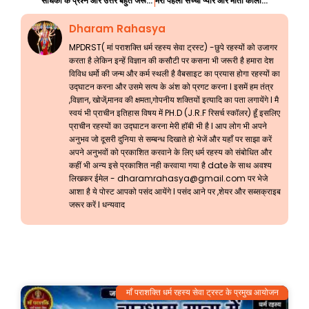
साधकों के प्रश्न और उत्तर बहुत जरूरी जानकारी 128
मेरा पहला सच्चा प्यार और माता काली की साधना
Dharam Rahasya
MPDRST( मां पराशक्ति धर्म रहस्य सेवा ट्रस्ट) -छुपे रहस्यों को उजागर
करता है लेकिन इन्हें विज्ञान की कसौटी पर कसना भी जरूरी है हमारा देश
विविध धर्मो की जन्म और कर्म स्थली है वैबसाइट का प्रयास होगा रहस्यों का
उद्घाटन करना और उसमे सत्य के अंश को प्रगट करना l इसमें हम तंत्र
,विज्ञान, खोजें,मानव की क्षमता,गोपनीय शक्तियों इत्यादि का पता लगायेंगे l मै
स्वयं भी प्राचीन इतिहास विषय में PH.D (J.R.F रिसर्च स्कॉलर) हूँ इसलिए
प्राचीन रहस्यों का उद्घाटन करना मेरी हॉबी भी है l आप लोग भी अपने
अनुभव जो दूसरी दुनिया से सम्बन्ध दिखाते हो भेजें और यहाँ पर साझा करें
अपने अनुभवों को प्रकाशित करवाने के लिए धर्म रहस्य को संबोधित और
कहीं भी अन्य इसे प्रकाशित नही करवाया गया है date के साथ अवश्य
लिखकर ईमेल -
dharamrahasya@gmail.com
पर भेजे
आशा है ये पोस्ट आपको पसंद आयेंगे l पसंद आने पर ,शेयर और सब्सक्राइब
जरूर करें l धन्यवाद
माँ पराशक्ति धर्म रहस्य सेवा ट्रस्ट के प्रमुख आयोजन