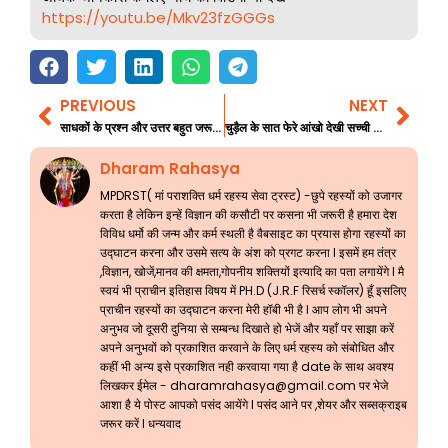
https://youtu.be/Mkv23fzGGGs
PREVIOUS
NEXT
Prev
Nex
साधकों के प्रश्न और उत्तर बहुत जरूरी जानकारी 66
चुड़ैल के सात फेरे आंखो देखी सच्ची घटना भाग 1
Dharam Rahasya
MPDRST( मां पराशक्ति धर्म रहस्य सेवा ट्रस्ट) -छुपे रहस्यों को उजागर
करता है लेकिन इन्हें विज्ञान की कसौटी पर कसना भी जरूरी है हमारा देश
विविध धर्मो की जन्म और कर्म स्थली है वैबसाइट का प्रयास होगा रहस्यों का
उद्घाटन करना और उसमे सत्य के अंश को प्रगट करना l इसमें हम तंत्र
,विज्ञान, खोजें,मानव की क्षमता,गोपनीय शक्तियों इत्यादि का पता लगायेंगे l मै
स्वयं भी प्राचीन इतिहास विषय में PH.D (J.R.F रिसर्च स्कॉलर) हूँ इसलिए
प्राचीन रहस्यों का उद्घाटन करना मेरी हॉबी भी है l आप लोग भी अपने
अनुभव जो दूसरी दुनिया से सम्बन्ध दिखाते हो भेजें और यहाँ पर साझा करें
अपने अनुभवों को प्रकाशित करवाने के लिए धर्म रहस्य को संबोधित और
कहीं भी अन्य इसे प्रकाशित नही करवाया गया है date के साथ अवश्य
लिखकर ईमेल -
dharamrahasya@gmail.com
पर भेजे
आशा है ये पोस्ट आपको पसंद आयेंगे l पसंद आने पर ,शेयर और सब्सक्राइब
जरूर करें l धन्यवाद