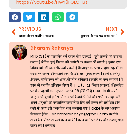
https://youtu.be/HwY9FQLOHSs
PREVIOUS
NEXT
Prev
Nex
महाकालेश्वर चालीसा साधना
कूवगम किन्नर मठ कथा भाग 1
Dharam Rahasya
MPDRST( मां पराशक्ति धर्म रहस्य सेवा ट्रस्ट) -छुपे रहस्यों को उजागर
करता है लेकिन इन्हें विज्ञान की कसौटी पर कसना भी जरूरी है हमारा देश
विविध धर्मो की जन्म और कर्म स्थली है वैबसाइट का प्रयास होगा रहस्यों का
उद्घाटन करना और उसमे सत्य के अंश को प्रगट करना l इसमें हम तंत्र
,विज्ञान, खोजें,मानव की क्षमता,गोपनीय शक्तियों इत्यादि का पता लगायेंगे l मै
स्वयं भी प्राचीन इतिहास विषय में PH.D (J.R.F रिसर्च स्कॉलर) हूँ इसलिए
प्राचीन रहस्यों का उद्घाटन करना मेरी हॉबी भी है l आप लोग भी अपने
अनुभव जो दूसरी दुनिया से सम्बन्ध दिखाते हो भेजें और यहाँ पर साझा करें
अपने अनुभवों को प्रकाशित करवाने के लिए धर्म रहस्य को संबोधित और
कहीं भी अन्य इसे प्रकाशित नही करवाया गया है date के साथ अवश्य
लिखकर ईमेल -
dharamrahasya@gmail.com
पर भेजे
आशा है ये पोस्ट आपको पसंद आयेंगे l पसंद आने पर ,शेयर और सब्सक्राइब
जरूर करें l धन्यवाद