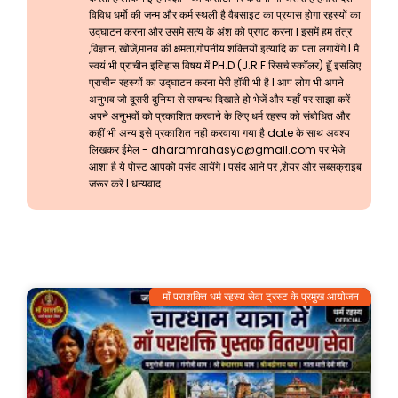
विविध धर्मो की जन्म और कर्म स्थली है वैबसाइट का प्रयास होगा रहस्यों का
उद्घाटन करना और उसमे सत्य के अंश को प्रगट करना l इसमें हम तंत्र
,विज्ञान, खोजें,मानव की क्षमता,गोपनीय शक्तियों इत्यादि का पता लगायेंगे l मै
स्वयं भी प्राचीन इतिहास विषय में PH.D (J.R.F रिसर्च स्कॉलर) हूँ इसलिए
प्राचीन रहस्यों का उद्घाटन करना मेरी हॉबी भी है l आप लोग भी अपने
अनुभव जो दूसरी दुनिया से सम्बन्ध दिखाते हो भेजें और यहाँ पर साझा करें
अपने अनुभवों को प्रकाशित करवाने के लिए धर्म रहस्य को संबोधित और
कहीं भी अन्य इसे प्रकाशित नही करवाया गया है date के साथ अवश्य
लिखकर ईमेल -
dharamrahasya@gmail.com
पर भेजे
आशा है ये पोस्ट आपको पसंद आयेंगे l पसंद आने पर ,शेयर और सब्सक्राइब
जरूर करें l धन्यवाद
माँ पराशक्ति धर्म रहस्य सेवा ट्रस्ट के प्रमुख आयोजन