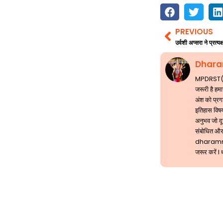
PREVIOUS
Prev
उर्वशी अप्सरा ने प्रत्य
Dhara
MPDRST( मां
जरूरी है हम
अंश को प्रगट
इतिहास विषय
अनुभव जो दूस
संबोधित और
dharam
जरूर करें l 