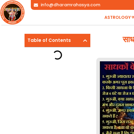
Skip
info@dharamrahasya.com
to
ASTROLOGY ज्योत
content
साध
Table of Contents