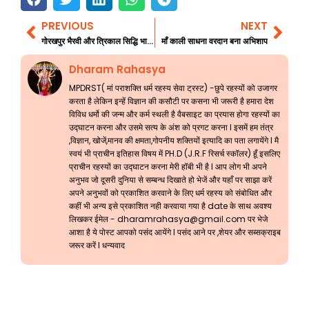
PREVIOUS
NEXT
Prev
Nex
गोरखपुर भैरवी और त्रिकाल सिद्धि भाग 1
माँ काली साधना वरदान बना अभिशाप
Dharam Rahasya
MPDRST( मां पराशक्ति धर्म रहस्य सेवा ट्रस्ट) -छुपे रहस्यों को उजागर
करता है लेकिन इन्हें विज्ञान की कसौटी पर कसना भी जरूरी है हमारा देश
विविध धर्मो की जन्म और कर्म स्थली है वैबसाइट का प्रयास होगा रहस्यों का
उद्घाटन करना और उसमे सत्य के अंश को प्रगट करना l इसमें हम तंत्र
,विज्ञान, खोजें,मानव की क्षमता,गोपनीय शक्तियों इत्यादि का पता लगायेंगे l मै
स्वयं भी प्राचीन इतिहास विषय में PH.D (J.R.F रिसर्च स्कॉलर) हूँ इसलिए
प्राचीन रहस्यों का उद्घाटन करना मेरी हॉबी भी है l आप लोग भी अपने
अनुभव जो दूसरी दुनिया से सम्बन्ध दिखाते हो भेजें और यहाँ पर साझा करें
अपने अनुभवों को प्रकाशित करवाने के लिए धर्म रहस्य को संबोधित और
कहीं भी अन्य इसे प्रकाशित नही करवाया गया है date के साथ अवश्य
लिखकर ईमेल -
dharamrahasya@gmail.com
पर भेजे
आशा है ये पोस्ट आपको पसंद आयेंगे l पसंद आने पर ,शेयर और सब्सक्राइब
जरूर करें l धन्यवाद