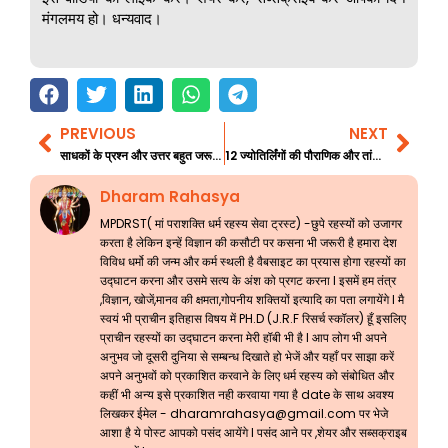
मंगलमय हो। धन्यवाद।
PREVIOUS
NEXT
Prev
Nex
साधकों के प्रश्न और उत्तर बहुत जरूरी जानकारी 89
12 ज्योतिर्लिंगों की पौराणिक और तांत्रिक कथाएं अघोरा तांत्रिक भाग 4
Dharam Rahasya
MPDRST( मां पराशक्ति धर्म रहस्य सेवा ट्रस्ट) -छुपे रहस्यों को उजागर
करता है लेकिन इन्हें विज्ञान की कसौटी पर कसना भी जरूरी है हमारा देश
विविध धर्मो की जन्म और कर्म स्थली है वैबसाइट का प्रयास होगा रहस्यों का
उद्घाटन करना और उसमे सत्य के अंश को प्रगट करना l इसमें हम तंत्र
,विज्ञान, खोजें,मानव की क्षमता,गोपनीय शक्तियों इत्यादि का पता लगायेंगे l मै
स्वयं भी प्राचीन इतिहास विषय में PH.D (J.R.F रिसर्च स्कॉलर) हूँ इसलिए
प्राचीन रहस्यों का उद्घाटन करना मेरी हॉबी भी है l आप लोग भी अपने
अनुभव जो दूसरी दुनिया से सम्बन्ध दिखाते हो भेजें और यहाँ पर साझा करें
अपने अनुभवों को प्रकाशित करवाने के लिए धर्म रहस्य को संबोधित और
कहीं भी अन्य इसे प्रकाशित नही करवाया गया है date के साथ अवश्य
लिखकर ईमेल -
dharamrahasya@gmail.com
पर भेजे
आशा है ये पोस्ट आपको पसंद आयेंगे l पसंद आने पर ,शेयर और सब्सक्राइब