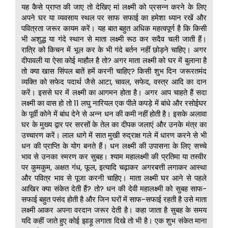
यह कैसे प्राप्त की जाए तो देखिए मां लक्ष्मी को प्रसन्न करने के लिए
अपने घर या व्यवसाय स्थल पर साफ सफाई का हमेशा ध्यान रखें और
पवित्रता जरूर कायम करें। यह बात बहुत अधिक महत्वपूर्ण है कि किसी
भी अशुद्ध या गंदे स्थान से माता लक्ष्मी रूठ कर सदैव चली जाती हैं।
रात्रि को किचन में भूल कर के भी गंदे बर्तन नहीं छोड़ने चाहिए। अगर
दीपावली या ऐसा कोई माहौल है तो? अगर माता लक्ष्मी को घर में बुलाना है
तो क्या खास सिंपल बातें हमें करनी चाहिए? किसी शुभ दिन जरूरतमंद
व्यक्ति को सफेद पदार्थ जैसे आटा, चावल, सफेद, वस्त्र आदि का दान
करें। इससे घर में लक्ष्मी का आगमन होता है। अगर आप चाहते हैं सदा
लक्ष्मी का वास हो तो 11 लघु नारियल एक पीले कपड़े में बांधे और रसोईघर
के पूर्वी कोने में बांध देने से अन्न धन की कमी नहीं होती है। इसके अलावा
घर के मुख्य द्वार पर सरसों के तेल का दीपक जलाएं और उनके मंत्र का
उच्चारण करें। लाल धागे में सात मुखी रुद्राक्ष गले में धारण करने से भी
धन की प्राप्ति के योग बनते हैं। धन लक्ष्मी की उपासना के लिए सच्चे
भाव से उनका स्मरण कर सुबह। श्याम महालक्ष्मी की प्रतिमा या तस्वीर
पर कुमकुम, अक्षत गंध, फूल, इत्यादि चढ़ाकर अगरबत्ती लगाकर आस्था
और पवित्र भाव से पूजा करनी चाहिए। माता लक्ष्मी घर आने से पहले
आखिर क्या संकेत देती हैं? तो? धन की देवी महालक्ष्मी को सुबह साफ-
सफाई बहुत पसंद होती है और जिन घरों में साफ-सफाई रहती है उसे माता
लक्ष्मी आकर अपना वरदान जरूर देती है। कहा जाता है सुबह के समय
यदि कहीं जाते हुए कोई झाड़ू लगाता दिखे तो भी है। एक शुभ संकेत माना