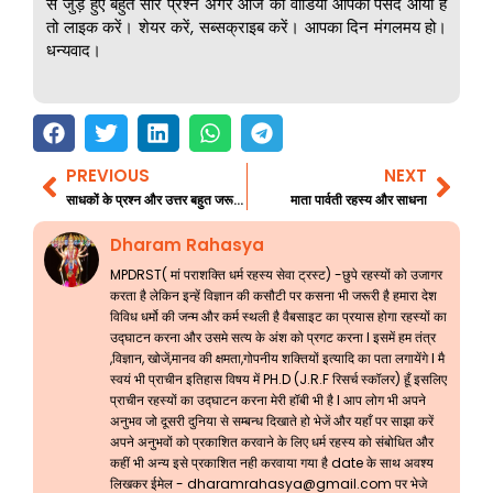
से जुड़े हुए बहुत सारे प्रश्न अगर आज का वीडियो आपको पसंद आया है
तो लाइक करें। शेयर करें, सब्सक्राइब करें। आपका दिन मंगलमय हो।
धन्यवाद।
PREVIOUS
NEXT
Prev
Nex
साधकों के प्रश्न और उत्तर बहुत जरूरी जानकारी 110
माता पार्वती रहस्य और साधना
Dharam Rahasya
MPDRST( मां पराशक्ति धर्म रहस्य सेवा ट्रस्ट) -छुपे रहस्यों को उजागर
करता है लेकिन इन्हें विज्ञान की कसौटी पर कसना भी जरूरी है हमारा देश
विविध धर्मो की जन्म और कर्म स्थली है वैबसाइट का प्रयास होगा रहस्यों का
उद्घाटन करना और उसमे सत्य के अंश को प्रगट करना l इसमें हम तंत्र
,विज्ञान, खोजें,मानव की क्षमता,गोपनीय शक्तियों इत्यादि का पता लगायेंगे l मै
स्वयं भी प्राचीन इतिहास विषय में PH.D (J.R.F रिसर्च स्कॉलर) हूँ इसलिए
प्राचीन रहस्यों का उद्घाटन करना मेरी हॉबी भी है l आप लोग भी अपने
अनुभव जो दूसरी दुनिया से सम्बन्ध दिखाते हो भेजें और यहाँ पर साझा करें
अपने अनुभवों को प्रकाशित करवाने के लिए धर्म रहस्य को संबोधित और
कहीं भी अन्य इसे प्रकाशित नही करवाया गया है date के साथ अवश्य
लिखकर ईमेल -
dharamrahasya@gmail.com
पर भेजे