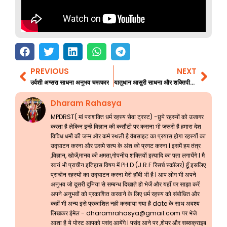
PREVIOUS
NEXT
Prev
Nex
उर्वशी अप्सरा साधना अनुभव चमत्कार
यातुधान आसुरी साधना और शक्तिपीठ कथा भाग 1
Dharam Rahasya
MPDRST( मां पराशक्ति धर्म रहस्य सेवा ट्रस्ट) -छुपे रहस्यों को उजागर
करता है लेकिन इन्हें विज्ञान की कसौटी पर कसना भी जरूरी है हमारा देश
विविध धर्मो की जन्म और कर्म स्थली है वैबसाइट का प्रयास होगा रहस्यों का
उद्घाटन करना और उसमे सत्य के अंश को प्रगट करना l इसमें हम तंत्र
,विज्ञान, खोजें,मानव की क्षमता,गोपनीय शक्तियों इत्यादि का पता लगायेंगे l मै
स्वयं भी प्राचीन इतिहास विषय में PH.D (J.R.F रिसर्च स्कॉलर) हूँ इसलिए
प्राचीन रहस्यों का उद्घाटन करना मेरी हॉबी भी है l आप लोग भी अपने
अनुभव जो दूसरी दुनिया से सम्बन्ध दिखाते हो भेजें और यहाँ पर साझा करें
अपने अनुभवों को प्रकाशित करवाने के लिए धर्म रहस्य को संबोधित और
कहीं भी अन्य इसे प्रकाशित नही करवाया गया है date के साथ अवश्य
लिखकर ईमेल -
dharamrahasya@gmail.com
पर भेजे
आशा है ये पोस्ट आपको पसंद आयेंगे l पसंद आने पर ,शेयर और सब्सक्राइब