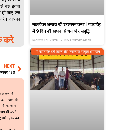
इसे बस इतना
ा हो जाए उसे
 करें। आपका
मालविका अप्सरा की रहस्यमय कथा | नवरात्रि
में 9 दिन की साधना से धन और समृद्धि
क करे
March 14, 2026
No Comments
माँ पराशक्ति धर्म रहस्य सेवा ट्रस्ट के प्रमुख आयोजन
NEXT
Next
 जानकारी 153
 पर कसना भी
 उसमे सत्य के
यं भी प्राचीन
 लोग भी अपने
 धर्म रहस्य को