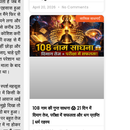
ा है जब मैं
April 20, 2026
No Comments
ा एहसास हुआ
मैंने फिर से
सात्विक साधनाएँ
ंपने लगा और
 से करीब 35
की कोशिश करी
 वजह से मैं
हीं छोड़ा और
ए, चाहे पूरी
ुत परेशान था
1 माला के बाद
हा था।
स्पर्श महसूस
में किसी के
ऐसी आवाज आई
मुझे दिखा तो
108 नाम की गुप्त साधना 😱 21 दिन में
दो बार हुआ।
दिमाग तेज, परीक्षा में सफलता और धन प्राप्ति
 पर बहुत तेज
| धर्म रहस्य
 में ना होकर