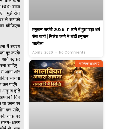
ंने पहले कभी
जी 600 वाला
एं। मुझे रोज
 फिर से आपको
्षमा कीजिएगा
हनुमान जयंती 2026 🚩 ठाणे में हुआ बड़ा धर्म
सेवा कार्य | निलेश कागे ने बांटी हनुमान
चालीसा
ना में अवश्य
ं को दूर करके
April 3, 2026
No Comments
ो आगे बढ़कर
सात्विक साधनाएँ
करना चाहिए।
 में आना और
लेकिन साधना
त कर पाएंगे।
ग अनुभव होते
े आपको 1 दिन
 पर या कान पर
योग कर सकें,
आपके नाक पर
ि के अलग-अलग
 कोई भी अन्य