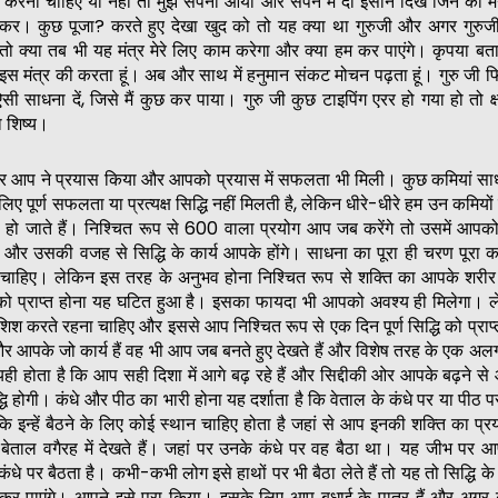
ग करना चाहिए या नहीं तो मुझे सपना आया और सपने में दो इंसान दिखे जिन को मै
 लेकर। कुछ पूजा? करते हुए देखा खुद को तो यह क्या था गुरुजी और अगर गुरु
ो क्या तब भी यह मंत्र मेरे लिए काम करेगा और क्या हम कर पाएंगे। कृपया बता
स मंत्र की करता हूं। अब और साथ में हनुमान संकट मोचन पढ़ता हूं। गुरु जी
ऐसी साधना दें, जिसे मैं कुछ कर पाया। गुरु जी कुछ टाइपिंग एरर हो गया हो तो क
 शिष्य।
 पर आप ने प्रयास किया और आपको प्रयास में सफलता भी मिली। कुछ कमियां साध
लिए पूर्ण सफलता या प्रत्यक्ष सिद्धि नहीं मिलती है, लेकिन धीरे-धीरे हम उन कमियो
ण हो जाते हैं। निश्चित रूप से 600 वाला प्रयोग आप जब करेंगे तो उसमें आपक
ी और उसकी वजह से सिद्धि के कार्य आपके होंगे। साधना का पूरा ही चरण पूरा 
ं चाहिए। लेकिन इस तरह के अनुभव होना निश्चित रूप से शक्ति का आपके शरीर
आपको प्राप्त होना यह घटित हुआ है। इसका फायदा भी आपको अवश्य ही मिलेगा। 
िश करते रहना चाहिए और इससे आप निश्चित रूप से एक दिन पूर्ण सिद्धि को प्राप्
े और आपके जो कार्य हैं वह भी आप जब बनते हुए देखते हैं और विशेष तरह के एक अल
ही होता है कि आप सही दिशा में आगे बढ़ रहे हैं और सिद्दीकी ओर आपके बढ़ने स
 सिद्धि होगी। कंधे और पीठ का भारी होना यह दर्शाता है कि वेताल के कंधे पर या पीठ
ंकि इन्हें बैठने के लिए कोई स्थान चाहिए होता है जहां से आप इनकी शक्ति का प्र
 बेताल वगैरह में देखते हैं। जहां पर उनके कंधे पर वह बैठा था। यह जीभ पर 
े पर बैठता है। कभी-कभी लोग इसे हाथों पर भी बैठा लेते हैं तो यह तो सिद्ध
प्त कर पाएंगे। आपने इसे पूरा किया। इसके लिए आप बधाई के पात्र हैं और अगर