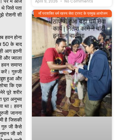
ा। पर मैं आज
April 9, 2026
No Comments
 थे जिसे पता
माँ पराशक्ति धर्म रहस्य सेवा ट्रस्ट के प्रमुख आयोजन
ुझे रोशनी सी
 जब हवन होना
ब 50 के बाद
द ही आग इतनी
ी और ज्वाला
 हवन समाप्त
 करें। गुरुजी
 खुश हुआ और
े सोचा कि एक
रे पूरे शरीर
 पूरा अनुभव
क्या था। हवन
ुरुजी जानना
कमी है जिसकी
गुरु जी कैसे
हनुमान जी को