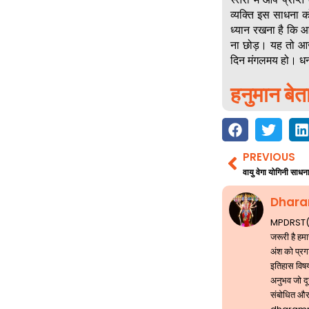
व्यक्ति इस साधना 
ध्यान रखना है कि आ
ना छोड़। यह तो आ
दिन मंगलमय हो। धन
हनुमान बेत
PREVIOUS
Prev
वायु वेगा योगिनी साधन
Dhara
MPDRST( मां
जरूरी है हम
अंश को प्रगट
इतिहास विषय
अनुभव जो दूस
संबोधित और