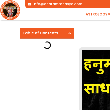
Skip
info@dharamrahasya.com
to
ASTROLOGY ज्योत
content
Table of Contents