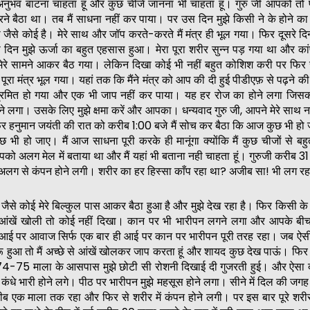
भव बांटना चाहता हूं और कुछ चीजें जानना भी चाहता हूं। गुरु जी आपको तो पत
ने बैठा था। तब मैं साधना नहीं कर पाया। पर उस दिन मुझे किसी ने के होने क
जैसे कोई है। मेरे साथ और जॉप करते-करते मैं मंत्र ही भूल गया। फिर दूसरे दिन 
दिन मुझे ऊर्जा का बहुत एहसास हुआ। मेरा पूरा शरीर सुन्न पड़ गया था और का
मेरे सामने आकर बैठ गया। लेकिन दिखा कोई भी नहीं बहुत कोशिश करी पर फिर
ं पूरा मंत्र भूल गया। यहां तक कि मैंने मंत्र को आप की दी हुई पीडीएफ़ से पढ़ने 
ं भ्रमित हो गया और एक भी जाप नहीं कर पाया। यह हर रोज का होने लगा जिसकी
 लगा। उसके लिए मुझे क्षमा करें और आपका। धन्यवाद गुरु जी, आपने मेरे साथ न
िर हनुमान जयंती की रात को करीब 1:00 बजे मैं सोच कर बैठा कि आज कुछ भी हो जा
ुछ भी हो जाए। मैं आज साधना पूरी करके ही मानूंगा क्योंकि मैं कुछ चीजों से बह
े आपको अलग मेल में बताया था और मैं यहां भी बताना नही चाहता हूं। गुरुजी करीब 3
 बहुत अलग से कंपन होने लगी। शरीर का हर हिस्सा काँप रहा था? अजीब सा! भी लग र
 जैसे कोई मेरे बिल्कुल पास आकर बैठा हुआ है और मुझे देख रहा है। फिर किसी के 
आंखें खोली तो कोई नहीं दिखा। कान पर भी भारीपन लगने लगा और आपके बीच 
 आई पर आवाज सिर्फ एक बार ही आई पर कान पर भारीपन पूरी तरह रहा। जब 
 हुआ तो मैं अच्छे से आंखें खोलकर जाप करता हूं और शायद कुछ देख पाऊं। फिर 
74-75 माला के आसपास मुझे छोटी सी रोशनी दिखाई दी गुजरती हुई। और ऐसा 
े कंधे भारी होने लगे। पीठ पर भारीपन मुझे महसूस होने लगा। सीने में दिल की जगह
रीब एक माला तक रहा और फिर से शरीर में कंपन होने लगी। पर इस बार पूरे शरीर