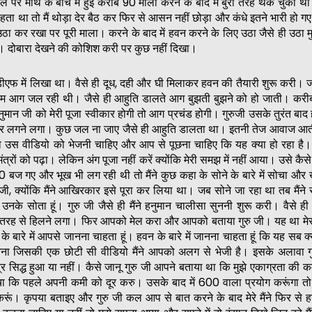
ले पर माथे के बीच में हुई करीब 90 माला करने के बाद में बुरी तरह थक चुका थ
ता था तो मैं थोड़ा देर बैठ कर फिर से आसन नहीं छोड़ा और कंधे इतने भारी हो गए
े उठा कर रखा पर पूरी माला। करने के बाद में हवन करने के लिए उठा जैसे ही उठा म
। दोबारा देखने की कोशिश करी पर कुछ नहीं दिखा।
पीडीएफ में लिखा था। वैसे ही दूध, दही और घी मिलाकर हवन की तैयारी शुरू करी।
कम आग जल रही थी। जैसे ही आहुति डालते आग बुझती बुझने को हो जाती। करी
हनुमान जी को मेरी पूजा स्वीकार होगी तो आग प्रचंड होगी। गुरुजी उसके तुरंत बा
 डर लगने लगा। कुछ जल ना जाए जैसे ही आहुति डालता था। इतनी तेज आवाज आत
ा उस वीडियो को भेजनी चाहिए और आप से पूछना चाहिए कि यह क्या हो रहा है।
े मंत्रों को पढ़ा। लेकिन अंग पूजा नहीं करें क्योंकि मेरी समझ में नहीं आया। उसे कैसे
 बज गए और भूख भी लग रही थी तो मैंने कुछ कहा के सोने के बारे में सोचा और
ुजी, क्योंकि मैंने आखिरकार इसे पूरा कर लिया था। जब सोने जा रहा था तब मैंन
नके सोता हूं। गुरु जी जैसे ही मैंने हनुमान चालीसा सुननी शुरू करी। वैसे ही मे
ी तरह से हिलने लगा। फिर आपको मेल करा और आपको बताया गुरु जी। यह था मेरा
के बारे में आपसे जानना चाहता हूं। हवन के बारे में जानना चाहता हूं कि यह सब 
आना जिसकी एक छोटी सी वीडियो मैंने आपको अलग से भेजी है। इसके अलावा ग
ंत्र सिद्ध हुआ या नहीं। कैसे जानू गुरु जी आपने बताया था कि मुझे एकाग्रता की 
चा कि पहले अपनी कमी को दूर करु। उसके बाद में 600 वाला प्रयोग करूंगा तो 
ूं। कृपया बताइए और गुरु जी कल आप से बात करने के बाद मेरे मैंने फिर से 