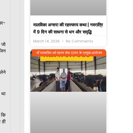
इधर-
मालविका अप्सरा की रहस्यमय कथा | नवरात्रि
में 9 दिन की साधना से धन और समृद्धि
March 14, 2026
No Comments
 जो
जिन
माँ पराशक्ति धर्म रहस्य सेवा ट्रस्ट के प्रमुख आयोजन
लेने
 था
ई कि
ा ही