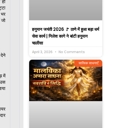
 हो
्टा
 भर
ं जो
हनुमान जयंती 2026 🚩 ठाणे में हुआ बड़ा धर्म
सेवा कार्य | निलेश कागे ने बांटी हनुमान
चालीसा
April 3, 2026
No Comments
देने
सात्विक साधनाएँ
 में
र उस
खाया
ायर
दार