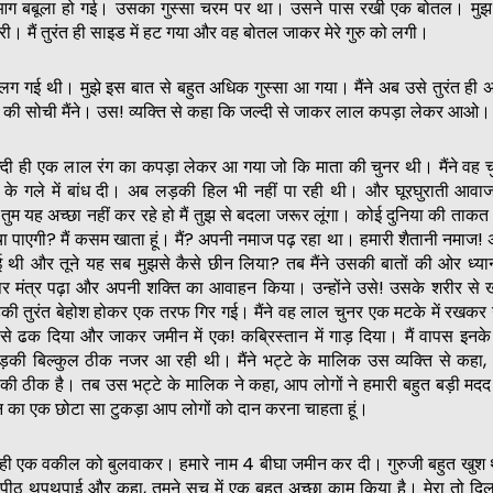
ग बबूला हो गई। उसका गुस्सा चरम पर था। उसने पास रखी एक बोतल। मुझ
री। मैं तुरंत ही साइड में हट गया और वह बोतल जाकर मेरे गुरु को लगी।
ग गई थी। मुझे इस बात से बहुत अधिक गुस्सा आ गया। मैंने अब उसे तुरंत ही 
लेने की सोची मैंने। उस! व्यक्ति से कहा कि जल्दी से जाकर लाल कपड़ा लेकर आओ।
दी ही एक लाल रंग का कपड़ा लेकर आ गया जो कि माता की चुनर थी। मैंने वह च
के गले में बांध दी। अब लड़की हिल भी नहीं पा रही थी। और घूरघुराती आवाज
तुम यह अच्छा नहीं कर रहे हो मैं तुझ से बदला जरूर लूंगा। कोई दुनिया की ताक
बचा पाएगी? मैं कसम खाता हूं। मैं? अपनी नमाज पढ़ रहा था। हमारी शैतानी नमाज!
हुई थी और तूने यह सब मुझसे कैसे छीन लिया? तब मैंने उसकी बातों की ओर ध्य
र मंत्र पढ़ा और अपनी शक्ति का आवाहन किया। उन्होंने उसे! उसके शरीर से ख
की तुरंत बेहोश होकर एक तरफ गिर गई। मैंने वह लाल चुनर एक मटके में रखकर 
से ढक दिया और जाकर जमीन में एक! कब्रिस्तान में गाड़ दिया। मैं वापस इनक
़की बिल्कुल ठीक नजर आ रही थी। मैंने भट्टे के मालिक उस व्यक्ति से कहा,
ी ठीक है। तब उस भट्टे के मालिक ने कहा, आप लोगों ने हमारी बहुत बड़ी मदद
ीन का एक छोटा सा टुकड़ा आप लोगों को दान करना चाहता हूं।
त ही एक वकील को बुलवाकर। हमारे नाम 4 बीघा जमीन कर दी। गुरुजी बहुत खुश 
ेरी पीठ थपथपाई और कहा, तुमने सच में एक बहुत अच्छा काम किया है। मेरा तो दि