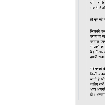
थी। ताकि व
सकती है औ
तो गुरु जी
जिसकी वजह 
प्राप्त हो 
प्रयास जार
साधकों का 
है। मैं आप
हमारी सनात
संदेश-तो द
किसी वजह 
जाती है और
चाहिए तभी
अगर आपको 
हो। धन्यव