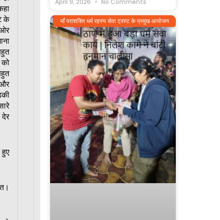
April 9, 2026
No Comments
कहा
े के
माँ पराशक्ति धर्म रहस्य सेवा ट्रस्ट के प्रमुख आयोजन
 ओर
ाना
बहुत
ं को
हुत
ं और
़की
सारे
 देर
हुए
्ति।