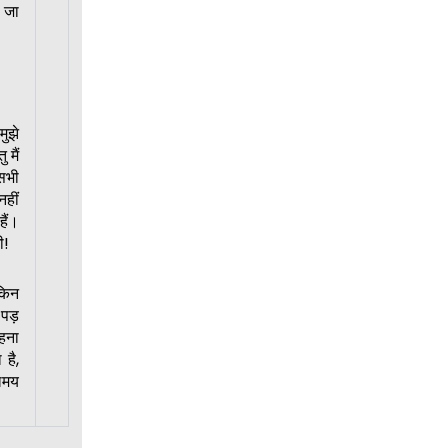
ी जा
मुझे
 मैं
सभी
नहीं
हैं।
ी!
ेकिन
पड़
रहना
है,
लमय