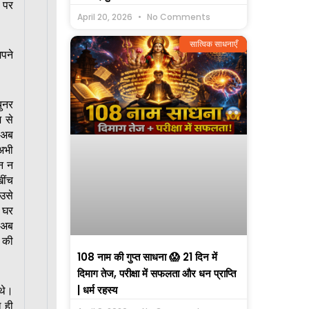
 पर
April 20, 2026
No Comments
सात्विक साधनाएँ
अपने
ुनर
 से
त अब
 अभी
ान न
ींच
उसे
े घर
 अब
 की
108 नाम की गुप्त साधना 😱 21 दिन में
दिमाग तेज, परीक्षा में सफलता और धन प्राप्ति
| धर्म रहस्य
थे।
ल ही