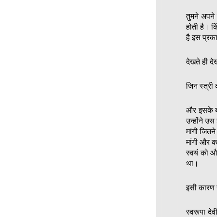
तुमने अपने
होती है। क
है इस प्रक
देखते ही दे
जिन स्त्र
और इसके बा
उन्होंने उ
मांगी जितन
मांगी और कह
स्वयं को 
था।
इसी कारण स
स्वरूपा द