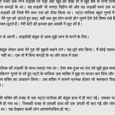
 नजर उस नग्न लड़की पर पड़ी और खुद को देखा तो मैं खुद शर्म से पानी पानी
बिना कपड़ों के था। वह लड़की भी वस्त्र विहीन थी और वह लड़की स्वयं उस भट
लड़की थी जिसे मैंने कल रात को ठीक किया था। भट्टा मालिक बहुत गुस्से में
ेरे गुरु को डांटते हुए कहा, यही सब तुम लोग करते हो? तुमने ऐसे ऐसे शिष्य रखे है
ज्जत लूटते हैं। मेरी बेटी की इज्जत इस आदमी ने लूट ली है।
 से अपनी। लाइसेंसी बंदूक ले आया मुझे जान से मारने के लिए।
 बंदूक लेकर आया मेरे गुरु जी मुझसे कहने लगे। यह तूने क्या किया। मैं कोई जवाब 
ं नहीं था। एक तो मैं बिना कपड़ों के था और साथ में उस!
ालिक की लड़की के साथ पकड़ा गया था। ऐसा क्या हुआ था रात को मुझे कुछ समझ
ेकिन? गुस्से से भरे हुए भट्टे के मालिक उस व्यक्ति ने मुझ पर फायर कर दिया औ
उस शक्ति का आवाहन किया। उस शक्ति ने सामने प्रत्यक्ष होकर जो चमत्कार दि
था।
 की शक्ति की वजह से उस भट्टा मालिक की बंदूक हाथ में ही फट गई। उसका फ
 में हो गया था। जिसकी वजह से उसकी हाथ की एक उंगली भी कट गई और जोर
 था। यह देखकर बाकी लोग आश्चर्यचकित हो गए।