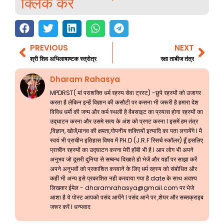
क्लिक करे
PREVIOUS
NEXT
Prev
Nex
श्री शिव अभिलाषाष्टक स्त्रोत्र
रक्षा ताबीज तंत्र
Dharam Rahasya
MPDRST( मां पराशक्ति धर्म रहस्य सेवा ट्रस्ट) -छुपे रहस्यों को उजागर
करता है लेकिन इन्हें विज्ञान की कसौटी पर कसना भी जरूरी है हमारा देश
विविध धर्मो की जन्म और कर्म स्थली है वैबसाइट का प्रयास होगा रहस्यों का
उद्घाटन करना और उसमे सत्य के अंश को प्रगट करना l इसमें हम तंत्र
,विज्ञान, खोजें,मानव की क्षमता,गोपनीय शक्तियों इत्यादि का पता लगायेंगे l मै
स्वयं भी प्राचीन इतिहास विषय में PH.D (J.R.F रिसर्च स्कॉलर) हूँ इसलिए
प्राचीन रहस्यों का उद्घाटन करना मेरी हॉबी भी है l आप लोग भी अपने
अनुभव जो दूसरी दुनिया से सम्बन्ध दिखाते हो भेजें और यहाँ पर साझा करें
अपने अनुभवों को प्रकाशित करवाने के लिए धर्म रहस्य को संबोधित और
कहीं भी अन्य इसे प्रकाशित नही करवाया गया है date के साथ अवश्य
लिखकर ईमेल -
dharamrahasya@gmail.com
पर भेजे
आशा है ये पोस्ट आपको पसंद आयेंगे l पसंद आने पर ,शेयर और सब्सक्राइब
जरूर करें l धन्यवाद