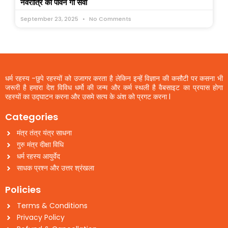
नवरात्रि की पावन गौ सेवा
September 23, 2025
No Comments
धर्म रहस्य -छुपे रहस्यों को उजागर करता है लेकिन इन्हें विज्ञान की कसौटी पर कसना भी
जरूरी है हमारा देश विविध धर्मो की जन्म और कर्म स्थली है वैबसाइट का प्रयास होगा
रहस्यों का उद्घाटन करना और उसमे सत्य के अंश को प्रगट करना l
Categories
मंत्र तंत्र यंत्र साधना
गुरु मंत्र दीक्षा विधि
धर्म रहस्य आयुर्वेद
साधक प्रश्न और उत्तर श्रंखला
Policies
Terms & Conditions
Privacy Policy