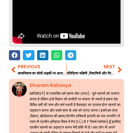
PREVIOUS
NEXT
Prev
Nex
कामपिशाच का सोती लड़की पर आना भाग 7 अंतिम भाग
रतिप्रिया यक्षिणी ,पिशाचिनी और भैरवी के चमत्कारिक अनुभव
Dharam Rahasya
MPDRST( मां पराशक्ति धर्म रहस्य सेवा ट्रस्ट) -छुपे रहस्यों को उजागर
करता है लेकिन इन्हें विज्ञान की कसौटी पर कसना भी जरूरी है हमारा देश
विविध धर्मो की जन्म और कर्म स्थली है वैबसाइट का प्रयास होगा रहस्यों का
उद्घाटन करना और उसमे सत्य के अंश को प्रगट करना l इसमें हम तंत्र
,विज्ञान, खोजें,मानव की क्षमता,गोपनीय शक्तियों इत्यादि का पता लगायेंगे l मै
स्वयं भी प्राचीन इतिहास विषय में PH.D (J.R.F रिसर्च स्कॉलर) हूँ इसलिए
प्राचीन रहस्यों का उद्घाटन करना मेरी हॉबी भी है l आप लोग भी अपने
अनुभव जो दूसरी दुनिया से सम्बन्ध दिखाते हो भेजें और यहाँ पर साझा करें